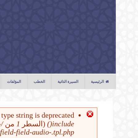
تجاوز إلى المحتوى الرئيسي
الرئيسية
السيرة الذاتية
الخطب
المؤلفات
الخطب
الصلوات
ype string is deprecated في
رسالة الخطأ
المحاضرات
-
من
1
(السطر
include()
field-field-audio-.tpl.php