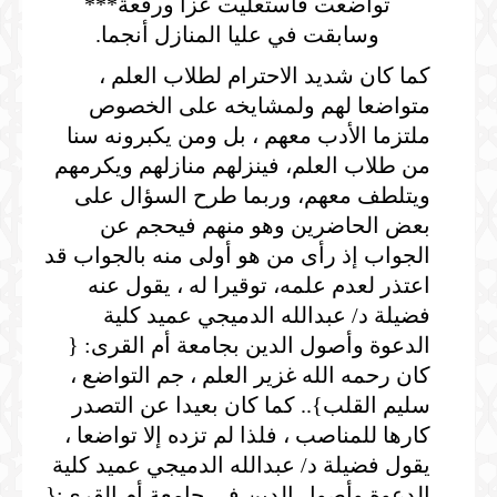
تواضعت فاستعليت عزا ورفعة***
وسابقت في عليا المنازل أنجما.
كما كان شديد الاحترام لطلاب العلم ،
متواضعا لهم ولمشايخه على الخصوص
ملتزما الأدب معهم ، بل ومن يكبرونه سنا
من طلاب العلم، فينزلهم منازلهم ويكرمهم
ويتلطف معهم، وربما طرح السؤال على
بعض الحاضرين وهو منهم فيحجم عن
الجواب إذ رأى من هو أولى منه بالجواب قد
اعتذر لعدم علمه، توقيرا له ، يقول عنه
فضيلة د/ عبدالله الدميجي عميد كلية
الدعوة وأصول الدين بجامعة أم القرى: {
كان رحمه الله غزير العلم ، جم التواضع ،
سليم القلب}.. كما كان بعيدا عن التصدر
كارها للمناصب ، فلذا لم تزده إلا تواضعا ،
يقول فضيلة د/ عبدالله الدميجي عميد كلية
الدعوة وأصول الدين في جامعة أم القرى:{