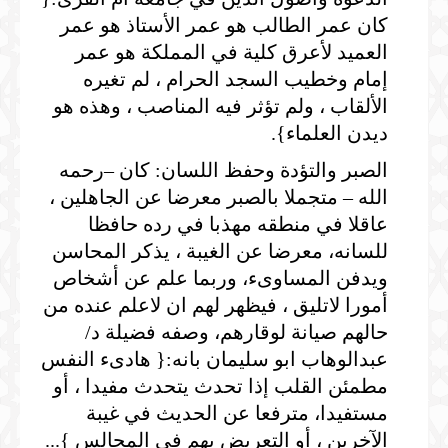
كان عمر الطالب هو عمر الأستاذ هو عمر
العميد لأعرق كلية في المملكة هو عمر
إمام وخطيب السجد الحرام ، لم تغيره
الألقاب ، ولم تؤثر فيه المناصب ، وهذه هو
ديدن العلماء}.
الصبر والتؤدة وحفظ اللسان: كان –رحمه
الله – متجملا بالصبر معرضا عن الجاهلين ،
عاقلا في منطقه مهذبا في رده حافظا
للسانه، معرضا عن الغيبة ، يذكر المحاسن
ويدفن المساوىء، وربما علم عن أشخاص
أمورا لاتليق ، فيظهر لهم ان لاعلم عنده من
حالهم صيانة لوقارهم، وصفه فضيلة د/
عبدالوهاب ابو سليمان بانه:{ هادىء النفس
مطمئن القلب إذا تحدث يتحدث مفيدا ، أو
مستفيدا، مترفعا عن الحديث في غيبة
الآخرين ، أو التعريض بهم في المجالس }...