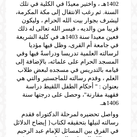
1402هـ ، واختير معيدًا في الكلية في تلك
السنة. ثم رغب الانتقال إلى مكة المكرمة،
ليشرف بجوار بيت الله الحرام ، وليكون
قريبا من والديه ، فيسر الله تعالى له ذلك
فعين معيدا سنة 1403هـ في كلية الشريعة
في جامعة أم القرى، وظل فيها مؤديا
لرسالته العلمية تدريسا ودراسةً فيها وفي
المسجد الحرام على علمائه، بالإضافة إلى
قيامه بالتدريس في مسجده لبعض طلاب
العلم ، وقدم رسالته للماجستير والتي هي
بعنوان : " أحكام الطفل اللقيط دراسة
فقهية مقارنة"، وحصل على درجتها سنة
1406هـ.
وواصل تحضيره لمرحلة الدكتوراه فقدم
رسالته لنيلها بتحقيقه لكتاب{ إيضاح الدلائل
في الفرق بين المسائل للإمام عبد الرحيم