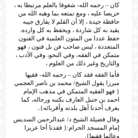
كان – رحمه الله- شغوفا بالعلم مرتبطا به ،
حريصا عليه ، ومع تمتعه بما وهبه الله من
حافظة جيدة ، إلا أن القلم لا يفارق جيبه
يقيد به كل شاردة ، ويحفظ به كل وارده.
حفظ عددا من المتون العلمية في الفنون
المتعددة ، ليس صاحب فن بل فنون ، فهو
متمكن في الفقه، وفي النحو، وفي الأدب ،
والتاريخ وغير ذلك من العلوم ،
فأما الفقه فقد كان – رحمه الله- فقيها
مبرزا يقول الشيخ/ محمد بن ناصر العجمي
{ فهو الفقيه المتمكن في مذهب الإمام
احمد بن حنبل العارف بكتبه ورجاله، كما
يعرف أحدنا أهل بلدته وأقربائه}..
وقال فضيلة الشيخ د/ عبدالرحمن السديس
إمام المسجد الحرام:{ فقدنا أخا عزيزا
وعالما فقيها}.