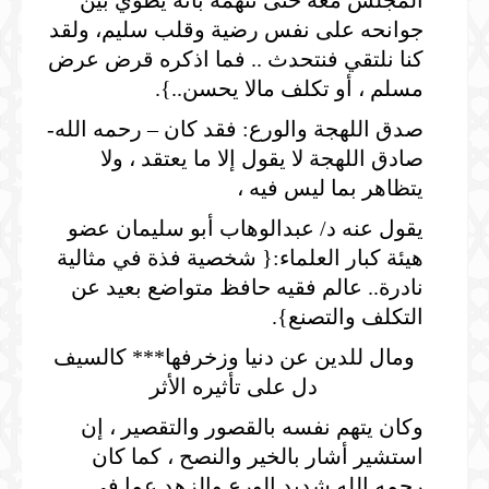
المجلس معه حتى تتهمه بأنه يطوي بين
جوانحه على نفس رضية وقلب سليم، ولقد
كنا نلتقي فنتحدث .. فما اذكره قرض عرض
مسلم ، أو تكلف مالا يحسن..}.
صدق اللهجة والورع: فقد كان – رحمه الله-
صادق اللهجة لا يقول إلا ما يعتقد ، ولا
يتظاهر بما ليس فيه ،
يقول عنه د/ عبدالوهاب أبو سليمان عضو
هيئة كبار العلماء:{ شخصية فذة في مثالية
نادرة.. عالم فقيه حافظ متواضع بعيد عن
التكلف والتصنع}.
ومال للدين عن دنيا وزخرفها*** كالسيف
دل على تأثيره الأثر
وكان يتهم نفسه بالقصور والتقصير ، إن
استشير أشار بالخير والنصح ، كما كان
رحمه الله شديد الورع والزهد عما في