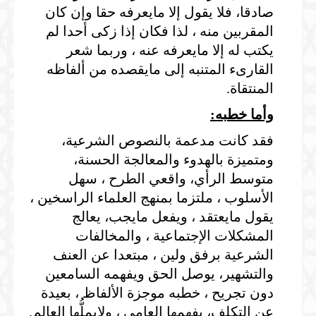
صادقا، فلا يقول إلا مايعرفه حقا وإن كان
المقربين منه ، لذا فكان إذا زكى أحدا لم
يكتب له إلا مايعرفه عنه ، وربما شعر
القارىء المتنبه إلى مايقصده من ألفاظه
المنتقاة.
وأما خطبه:
فقد كانت مدعمة بالنصوص الشرعية،
ومتميزة بالهدوء والمعالجة الحسنة،
متوسط الرأي، واقعي الطرح ، سهل
الأسلوب ، ملتزما بمنهج العلماء الراسخين ،
يقول مايعتقد ، ويفعل مايجب، يعالج
المشكلات الإجتماعية ، والمخالفات
الشرعية برفق ولين ، مبتعدا عن العنف
والتشهير، يوصل الحق ويفهمه السامعين
دون تجريح ، خطبه موجزة الألفاظ ، بعيدة
عن التكلف، يفهمها العامي ، ولايملُّها العالم.