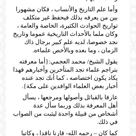
وأما علم التاريخ والأنساب ، فكان مشهورا
بين من يعرفه بذلك فيحفظ غير متكلف
تواريخ الحوادث الكثيرة، الخاصة والعامة ،
وكان ملما بالأحداث التاريخية عموما وتاريخ
نجد خصوصا، لديه علم كبير برجال ذاك
الزمان ، وما بعده وبالأخص علماءه.
يقول الشيخ/ محمد العجمي:{أما معرفته
بتراجم علماء نجد المتأخرين وأخبارهم فهذا
يكاد يكون اختصاصه ، كما أنك تجد عنده
أخبار بعض العلماء الوافدين على مكة}.
عارفا بالقبائل وأصولها ومرجعها ، يسأل
أهل المعرفة بذلك وربما سأل عدة
أشخاص من قبيلة واحدة ليثبت من الصواب
في ذلك.
كما كان – رحمه الله- قارنا ناقدا ، وكاتبا