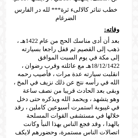
خطب تناثر كالالىء ثرة*** لله در الفارس
الضرغام
وفاته:
بعد أن أدى مناسك الحج من عام 1422هـ ،
ذهب إلى القصيم ثم قفل راجعا بسيارته
إلى مكة في يوم السبت الموافق
18/12/1422هـ مع عائلته وقرب رضوان ،
انقلبت سيارته عدة مرات ، فأصيب رحمه
الله في رأسه نتج عن ذلك نزيف في المخ ،
وبقى بعد الحادث قريبا من نصف ساعة
وهو يتشهد ، ويحمد الله ويذكره حتى دخل
في غيبوبة استمرت أسبوعين كاملين ، رقد
خلالها في مستشفى القوات المسلحة
بالهدا ، وقد فجع الناس بهذا النبأ وكانت
اتصالات الناس مستمرة، وحضورهم لايكف