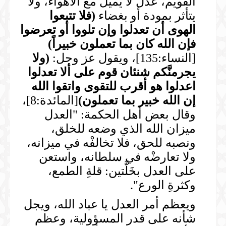
القويم، عدلٌ لا يميلُ مع الأهواء، ولا
يتأثر بمودة أو بغضاء
(
فلا تتبعوا
الهوى أن تعدلوا وإن تلووا أو تعرضوا
فإن الله كان بما تعملون خبيراً
)
[النساء:135]، ويقول عز وجل:
(
ولا
يجرمنَّكم شنئان قوم على ألا تعدلوا
اعدلوا هو أقرب للتقوى واتقوا الله
إن الله خبير بما تعملون
)
[المائدة:8]،
وقال بعض أهل الحكمة: "العدل
ميزان الله الذي وضعه للخلق،
ونصبه للحق، فلا تخالفْه في ميزانه،
ولا تعارضْه في سلطانه، واستعن
على العدل بخَلَّتين: قلةِ الطمع،
وكثرةِ الورع".
ويعظم أمر العدل يا عباد الله، ويجل
شأنه على قدر المسؤولية، وعظم