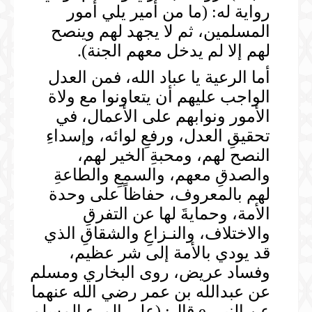
رواية له: (ما من أمير يلي أمور
المسلمين، ثم لا يجهد لهم وينصح
لهم إلا لم يدخل معهم الجنة).
أما الرعية يا عباد الله، فمن العدل
الواجب عليهم أن يتعاونوا مع ولاة
الأمور ونوابهم على الأعمال، في
تحقيقِ العدل، ورفعِ لوائه، وإسداءِ
النصح لهم، ومحبةِ الخير لهم،
والصدقِ معهم، والسمعِ والطاعةِ
لهم بالمعروف، حفاظاً على وحدة
الأمة، وحمايةَ لها عن التفرقِ
والاختلاف، والنـزاعِ والشقاقِ الذي
قد يودي بالأمة إلى شر عظيم،
وفساد عريض، روى البخاري ومسلم
عن عبدالله بن عمر رضي الله عنهما
عن النبي e قال: (على المرء المسلم