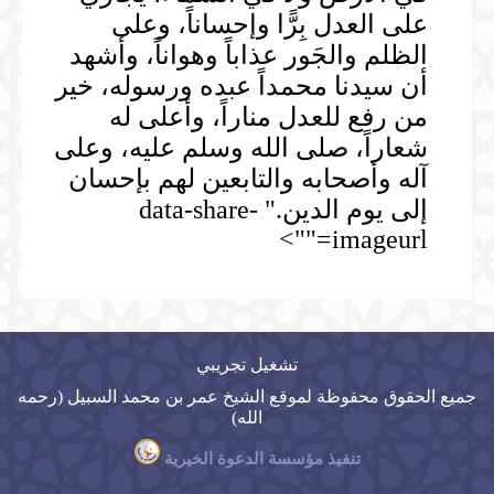
على العدل بِرًّا وإحساناً، وعلى
الظلم والجَور عذاباً وهواناً، وأشهد
أن سيدنا محمداً عبده ورسوله، خير
من رفع للعدل مناراً، وأعلى له
شعاراً، صلى الله وسلم عليه، وعلى
آله وأصحابه والتابعين لهم بإحسان
إلى يوم الدين." data-share-
imageurl="">
تشغيل تجريبي
جميع الحقوق محفوظة لموقع الشيخ عمر بن محمد السبيل (رحمه
الله)
تنفيذ مؤسسة الدعوة الخيرية