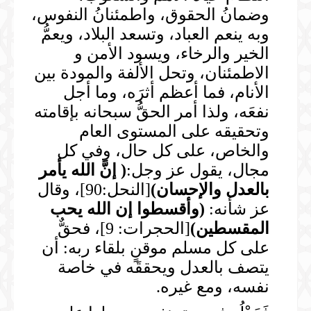
وضمانُ الحقوق، واطمئنانُ النفوس،
وبه ينعم العباد، وتسعد البلاد، ويعمُّ
الخير والرخاء، ويسود الأمن و
الاطمئنان، وتحل الألفة والمودة بين
الأنام، فما أعظم أثرَه، وما أجل
نفعَه، ولذا أمر الحقُّ سبحانه بإقامته
وتحقيقه على المستوى العام
والخاص، على كل حال، وفي كل
مجال، يقول عز وجل:
(
إنَّ الله يأمر
بالعدل والإحسان
)
[النحل:90]، وقال
عز شأنه:
(
وأقسطوا إن الله يحب
المقسطين
)
[الحجرات: 9]، فحقٌّ
على كل مسلم موقنٍ بلقاء ربه: أن
يتصف بالعدل ويحققَه في خاصة
نفسه، ومع غيره.