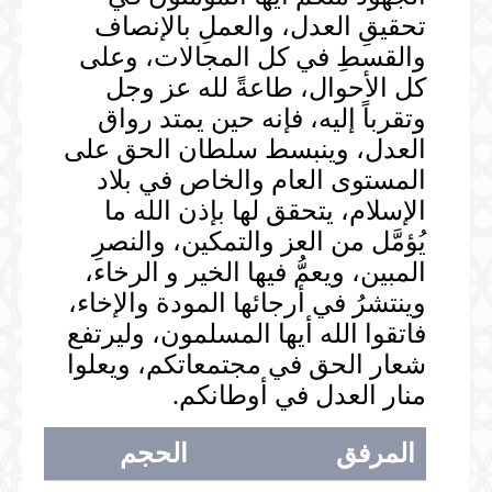
تحقيقِ العدل، والعملِ بالإنصاف
والقسطِ في كل المجالات، وعلى
كل الأحوال، طاعةً لله عز وجل
وتقرباً إليه، فإنه حين يمتد رواق
العدل، وينبسط سلطان الحق على
المستوى العام والخاص في بلاد
الإسلام، يتحقق لها بإذن الله ما
يُؤمَّل من العز والتمكين، والنصرِ
المبين، ويعمُّ فيها الخير و الرخاء،
وينتشرُ في أرجائها المودة والإخاء،
فاتقوا الله أيها المسلمون، وليرتفع
شعار الحق في مجتمعاتكم، ويعلوا
منار العدل في أوطانكم.
المرفق
الحجم