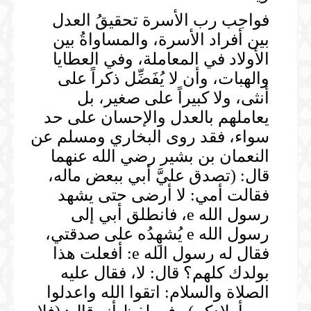
فواجب رب الأسرة تحقيقُ العدل
بين أفراد الأسرة، والمساواةُ بين
الأولاد في المعاملة، وفي العطايا
والهبات، وأن لا يُفَضِّل ذكراً على
أنثى، ولا كبيراً على صغير، بل
يعاملهم بالعدل والإحسان على حد
سواء، فقد روى البخاري ومسلم عن
النعمان بن بشير رضي الله عنهما
قال: (تصدق عليَّ أبي ببعض ماله،
فقالت أمي: لا أرضى حتى يشهد
رسول الله e، فانطلق أبي إلى
رسول الله e يُشهِدُه على صدقتي،
فقال له رسول الله e: أفعلت هذا
بولدك كلهم؟ قال: لا، فقال عليه
الصلاة والسلام: اتقوا الله واعدلوا