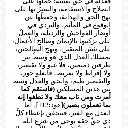
فَعَدْلُه في حق نفسه: حملها على
الصلاح والاستقامة، والسيرُ بها على
نهج الحق والهداية، وحفظُها عن
الوقوع في المآثم، والتردي في
أوضار الفواحش والرذيلة، والعملُ
على تزكيتها بالإيمان وصالح الأعمال،
على سَنَن المتقين، ونهج الصالحين،
بمسلك العدل الذي هو وسطٌ بين
طرفين ذميمين، فلا غلو ولا تقصير،
ولا إفراط ولا تفريط، فالغلو جور،
والتقصير ظلم، والحق والعدل وسط
بين هذين المسلكين
(
فاستقم كما
أمرت ومن تاب معك ولا تطغوا إنه
بما تعملون بصير
)
[هود:112]، أما
العدل مع الغير، فيتحقق بإعطاء كلِّ
ذي حقِّ حقه بوحي من شرع الله