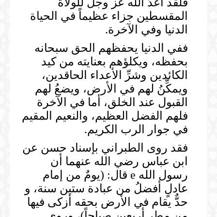
فلقد أعدَّ الله عز وجل للولاة
المقسطين جزاء عظيماً في الحياة
الدنيا وفي الآخرة.
ففي الدنيا يحفظهم الحق سبحانه
بحفظه، ويكلؤهم بعنايته من كيد
الكائدين وشرِّ الأعداء الحاقدين،
ويمكِّنُ لهم في الأرض، ويضعُ لهم
القبول عند الخلق، أما في الآخرة
فلهم الفضل العظيم، والنعيم المقيم
في جوار الرب الكريم.
فقد روى الطبراني بإسناد حسن عن
ابن عباس رضي الله عنهما أن
رسول الله e قال: (يومٌ من إمام
عادلٍ أفضلُ من عبادة ستين سنة، و
حدٌّ يقام في الأرض بحقه أزكى فيها
من مطر أربعين صباحاً)، وروى