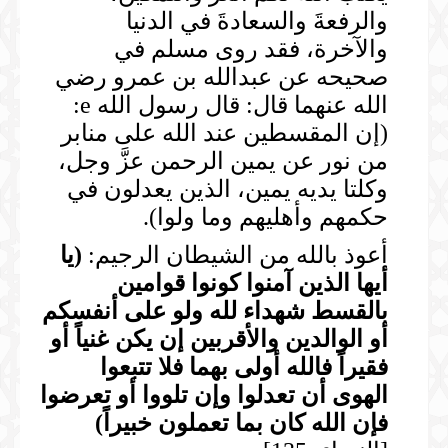
والرفعةَ والسعادةَ في الدنيا
والآخرة، فقد روى مسلم في
صحيحه عن عبدالله بن عمرو رضي
الله عنهما قال: قال رسول الله e:
(إن المقسطين عند الله على منابر
من نور عن يمين الرحمن عزَّ وجل،
وكلتا يديه يمين، الذين يعدلون في
حكمهم وأهليهم وما ولوا).
أعوذ بالله من الشيطان الرجيم:
(
يا
أيها الذين آمنوا كونوا قوامين
بالقسط شهداء لله ولو على أنفسكم
أو الوالدين والأقربين إن يكن غنياً أو
فقيراً فالله أولى بهما فلا تتبعوا
الهوى أن تعدلوا وإن تلووا أو تعرضوا
فإن الله كان بما تعملون خبيراً
)