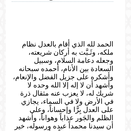
المكتبة المرئية
الخطب
المكتبة الصوتية
الصلوات
الخطب
المحاضرات
الدروس
الحمد لله الذي أقام بالعدل نظام
المحاضرات
ملكه، وثَـبَّت به أركان شريعته،
وجعله دعامة السلام، وسبيل
السعادة بين الأنام، أحمده سبحانه
وأشكره على جزيل الفضل والإنعام،
وأشهد أن لا إله إلا الله وحده لا
شريك له، لا يعزب عنه مثقال ذرة
في الأرض ولا في السماء، يجازي
على العدل بِرًّا وإحساناً، وعلى
الظلم والجَور عذاباً وهواناً، وأشهد
أن سيدنا محمداً عبده ورسوله، خير