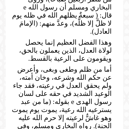
البخاري ومسلم أن رسول الله e
قال: ( سبعةٌ يظلهم الله في ظله يوم
لا ظلَّ إلا ظلُّه)، وعدَّ منهم: (الإمامَ
العادل).
وهذا الفضل العظيم إنما يحصل
لولاة العدل، الذين يعملون بالحق،
ويقومون على الرعية بالقسط.
أما من ظلم وطغى وبغى، وأعرض
عن حكم الله وشرعه، وخان أمته،
ولم يحقق العدل في رعيته، فقد جاء
الوعيد الشديد في حقه على لسان
رسول الهدى e بقوله: (ما من عبد
يسترعيه الله رعية، يموت يوم يموت
وهو غاشٌّ لرعيته إلا حرم الله عليه
الجنة). رواه البخاري ومسلم، وفي