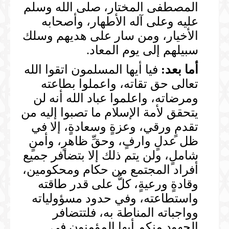
المصطفى المختار، صلى الله وسلم
عليه وعلى آله الأطهار، وأصحابه
الأخيار، ومن سار على هديهم وسلك
سبيلهم إلى يوم المعاد.
أما بعد:
فيا أيها المسلمون اتقوا الله
تعالى حق تقاته، واعملوا بطاعته
ومرضاته، واعلموا عباد الله أنه لن
يتحقق لأمة الإسلام ما تصبوا إليه من
تقدمٍ ورقي، وعزةٍ وسعادةٍ، إلا في
ظل عدلٍ وارفٍ، وحقِّ ظاهرٍ، وأمنٍ
شاملٍ، ولن يتم ذلك إلا بتضافر جميع
أفراد المجتمع من حكام ومحكومين،
وقادةٍ ورعيةٍ، كلُّ على قدر طاقته
واستطاعته، وفي حدود مسؤولياته
وواجباته المناطة به، فلتتضافر
الجهود منكم أيها المؤمنون في