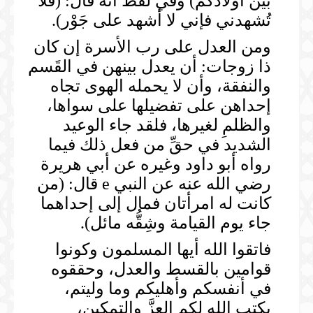
بين أولادكم) وفي لفظ أنه قال: (فلا
تُشهدني فإني لا أشهد على جَوْر).
ومن العدل على رب الأسرة إن كان
ذا زوجات: أن يعدل بينهن في القَسم
والنفقة، وأن لا يحمله الهوى تجاه
إحداهن على تفضيلها على سواها،
والظلمِ لغيرها، فلقد جاء الوعيد
الشديد في حقِّ من فعل ذلك فيما
رواه أبو داود وغيره عن أبي هريرة
رضي الله عنه عن النبي e قال: (من
كانت له امرأتان فمال إلى إحداهما
جاء يوم القيامة وشِقُّه مائل).
فاتقوا الله أيها المسلمون وكونوا
قوامين بالقسط والعدل، وحققوه
في أنفسكم وأهليكم وما وليتم،
يكتب الله لكم العزَّ والتمكين،