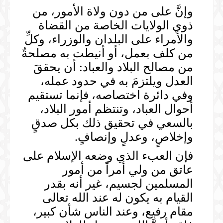
وإنَّ على من دون ولاة الأمور، من
ذوي الولايات الخاصة من القضاة
والأمراء على البلدان والوزراء، وكلِّ
من كلف بعمل، أو أنيطت به مصلحةٌ
من مصالح البلاد والعباد: أن يحققَ
العدل ويلتزمَ به في حدود عمله،
وفي دائرة اختصاصه، فإنما تستقيم
أحوال العباد، وتنتظم أمور البلاد،
بالسعي في تحقيق ذلك بكل صدقٍ
وإخلاصٍ، وعدلٍ وإنصافٍ.
فإن العبء الذي وضعه الإسلام على
عاتق من ولي أمراً من أمور
المسلمين لجسيم، غير أنه بقدر
القيام به يكون له عند الله تعالى
مقام رفيع، وعند الناس شأن كبير،