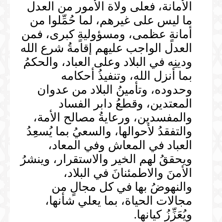
الأمانة، فعلى ولاة الأمور من العدل
ما ليس على غيرهم، لما حُمِّلوا من
أمانةٍ عظمى، ومسؤوليةٍ كبرى، فمن
العدل الواجب عليهم إقامةُ شرع الله
ودينِه في البلاد وعلى العباد، والحكمُ
بما أنزل الله، وتنفيذُ أحكامه
وحدوده، وتأمينُ البلاد من عدوان
المعتدين، وقطعُ دابر الفساد
والمفسدين، ورعايةُ مصالح الأمة،
والتفقدُ لأحوالها، والسعيُ بما يُسعِدُ
العباد في المعاش وفي المعاد،
ويحققُ لهم الخير والاستقرار، وينشرُ
الأمنَ والاطمئنانَ في البلاد،
والنهوضُ بها في كل مجالٍ من
مجالات الحياة، بما يعلي شأنها،
ويُعَزِّزُ كيانها.