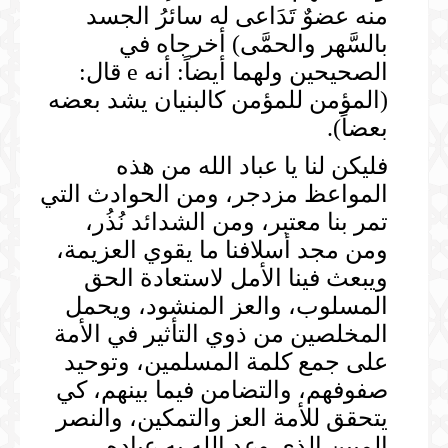
منه عضوٌ تَدَاعى له سائرُ الجسد
بالسَّهر والحمَّى) أخرجاه في
الصحيحين ولهما أيضاً: أنه e قال:
(المؤمن للمؤمن كالبنيان يشد بعضه
بعضاً).
فليكن لنا يا عباد الله من هذه
المواعظ مزدجر، ومن الحوادث التي
تمر بنا معتبر، ومن الشدائد نُذُر،
ومن مجد أسلافنا ما يقوي العزيمة،
ويبعث فينا الأمل لاستعادة الحق
المسلوب، والعز المنشود، ويحمل
المخلصين من ذوي التأثير في الأمة
على جمع كلمة المسلمين، وتوحيد
صفوفهم، والتضامن فيما بينهم، كي
يتحقق للأمة العز والتمكين، والنصر
المبين الذي وعد الله به عباده