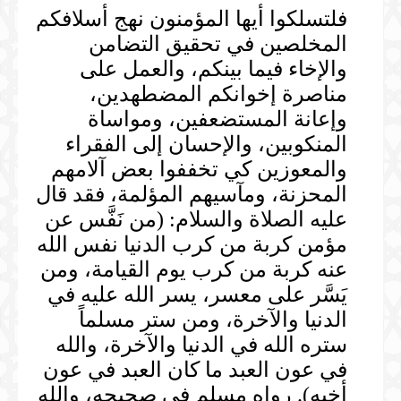
فلتسلكوا أيها المؤمنون نهج أسلافكم
المخلصين في تحقيق التضامن
والإخاء فيما بينكم، والعمل على
مناصرة إخوانكم المضطهدين،
وإعانة المستضعفين، ومواساة
المنكوبين، والإحسان إلى الفقراء
والمعوزين كي تخففوا بعض آلامهم
المحزنة، ومآسيهم المؤلمة، فقد قال
عليه الصلاة والسلام: (من نَفَّس عن
مؤمن كربة من كرب الدنيا نفس الله
عنه كربة من كرب يوم القيامة، ومن
يَسَّر على معسر، يسر الله عليه في
الدنيا والآخرة، ومن ستر مسلماً
ستره الله في الدنيا والآخرة، والله
في عون العبد ما كان العبد في عون
أخيه). رواه مسلم في صحيحه، والله