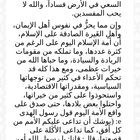
السعي في الأرض فساداً، والله لا
يحب المفسدين.
وإن مما يحزُّ في نفوس أهل الإيمان،
وأهلِ الغَيرة الصادقة على الإسلام،
أن أمة الإسلام اليوم على الرغم من
كثرة عددها، وما تملكه من مقومات
الريادة والسيادة، وما حباها الله من
خيرات عظمى، ومع هذا كله قد
تحكم الأعداء في كثير من توجهاتها
السياسية، ومقدراتها الاقتصادية،
واستحوذوا على كثير من خيراتها،
واحتلوا بعض بلادها، حتى صدق على
واقع الأمة اليوم قول رسول الهدى
e: (يوشك أن تداعى عليكم الأمم من
كل أفق، كما تداعى الأكَلة على
قصعتها، قال: قلنا: يا رسول الله أمن