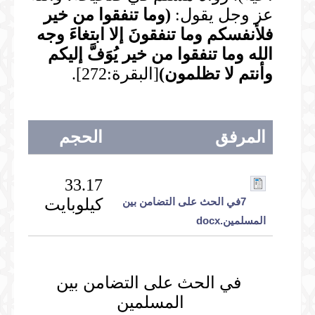
عز وجل يقول:
(
وما تنفقوا من خير
فلأنفسكم وما تنفقونَ إلا ابتغاءَ وجه
الله وما تنفقوا من خير يُوَفَّ إليكم
وأنتم لا تظلمون
)
[البقرة:272].
المرفق
الحجم
33.17
كيلوبايت
7في الحث على التضامن بين
المسلمين.docx
في الحث على التضامن بين
المسلمين