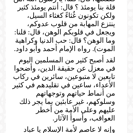
قلة بنا يومئذ ؟ قال: أنتم يومئذ كثير
ولكن تكونون غُثاءً كغثاء السيل،
ينتزع المهابة من قلوب عدوكم،
ويجعل في قلوبكم الوهن، قال: قلنا:
وما الوهن؟ قال: حب الدنيا وكراهية
الموت). رواه الإمام أحمد وأبو داود.
لقد أصبح كثير من المسلمين اليوم
في معزل عن حقيقة الدين، وأضحوا
تابعين لا متبوعين، سائرين في ركاب
الأعداء، ساعين في تقليدهم في كثير
من أنماط حياتهم وتوجهاتهم
وسلوكهم، غير عابئين بما يجر ذلك
عليهم وعلى الأمة من أخطر
العواقب، وأسوأ الآثار.
وإنه لا عاصم لأمة الإسلام يا عباد