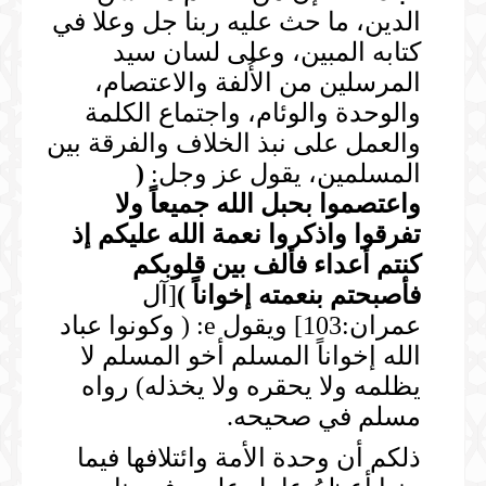
الدين، ما حث عليه ربنا جل وعلا في
كتابه المبين، وعلى لسان سيد
المرسلين من الأُلفة والاعتصام،
والوحدة والوئام، واجتماع الكلمة
والعمل على نبذ الخلاف والفرقة بين
المسلمين، يقول عز وجل:
(
واعتصموا بحبل الله جميعاً ولا
تفرقوا واذكروا نعمة الله عليكم إذ
كنتم أعداء فألف بين قلوبكم
فأصبحتم بنعمته إخواناً
)
[آل
عمران:103] ويقول e: ( وكونوا عباد
الله إخواناً المسلم أخو المسلم لا
يظلمه ولا يحقره ولا يخذله) رواه
مسلم في صحيحه.
ذلكم أن وحدة الأمة وائتلافها فيما