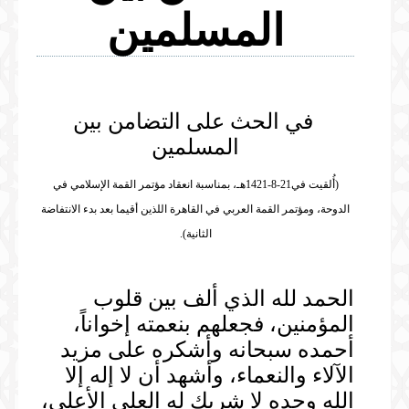
المسلمين
المكتبة المرئية
الخطب
المكتبة الصوتية
الصلوات
الخطب
المحاضرات
في الحث على التضامن بين
الدروس
المسلمين
المحاضرات
(أُلقيت في21-8-1421هـ، بمناسبة انعقاد مؤتمر القمة الإسلامي في
الدوحة، ومؤتمر القمة العربي في القاهرة اللذين أقيما بعد بدء الانتفاضة
الثانية).
الحمد لله الذي ألف بين قلوب
المؤمنين، فجعلهم بنعمته إخواناً،
أحمده سبحانه وأشكره على مزيد
الآلاء والنعماء، وأشهد أن لا إله إلا
الله وحده لا شريك له العلي الأعلى،