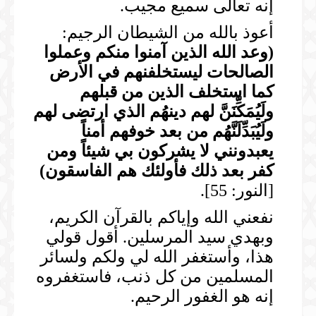
إنه تعالى سميع مجيب.
أعوذ بالله من الشيطان الرجيم:
(
وعد الله الذين آمنوا منكم وعملوا
الصالحات ليستخلفنهم في الأرض
كما استخلف الذين من قبلهم
ولَيُمَكِّنَنَّ لهم دينهُم الذي ارتضى لهم
ولَيُبَدِّلَنَّهُم من بعد خوفهم أمناً
يعبدونني لا يشركون بي شيئاً ومن
كفر بعد ذلك فأولئك هم الفاسقون
)
[النور: 55].
نفعني الله وإياكم بالقرآن الكريم،
وبهدي سيد المرسلين. أقول قولي
هذا، وأستغفر الله لي ولكم ولسائر
المسلمين من كل ذنب، فاستغفروه
إنه هو الغفور الرحيم.