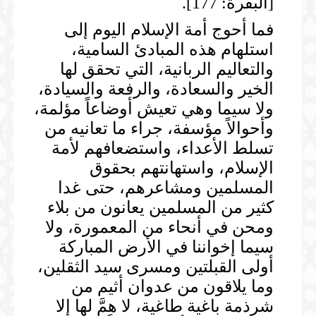
[البقرة: 177].
فما أحوج أمة الإسلام اليوم إلى
استلهام هذه المبادئ السامية،
والتعاليم الربانية، التي تحقق لها
الخير والسعادة، والرفعة والسيادة،
ولا سيما وهي تعيش أوضاعاً مؤلمة،
وأحوالاً مؤسفة، جراء ما تعانيه من
تسلط الأعداء، واستضعافهم لأمة
الإسلام، واستهانتهم بحقوق
المسلمين ومشاعرهم، حتى غدا
كثير من المسلمين يعانون من بلاء
ومحن في أنحاء من المعمورة، ولا
سيما إخواننا في الأرض المباركة
أولى القبلتين ومسرى سيد الثقلين،
وما يلاقون من عدوان أثيم من
شرذمة باغية طاغية، لا همَّ لها إلا