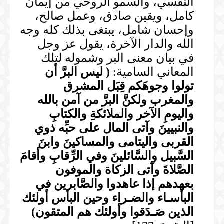
النفسي، والسمو الروحي من إيمان
كامل، ويقين صادق، وعمل صالح،
وإحسان شامل، يبتغى بذلك كله وجه
الله والدار الآخرة، يقول عز وجل
في بيان معنى البر وشموله لتلك
المعاني السامية:
(
ليس البرَّ أن
تولوا وجوهَكم قِبَل المشرق
والمغرب ولكنَّ البرَّ من آمن بالله
واليومِ الآخر والملائكةِ والكتابِ
والنبيينَ وآتى المال على حبِّه ذوي
القربى واليتامى والمساكينَ وابنَ
السَّبيل والسَّائلينَ وفي الرِّقابِ وأقامَ
الصَّلاةَ وآتى الزكاة والموفون
بعهدهم إذا عاهدوا والصَّابرين في
البأسـاء والضـراء وحين البأس أولئك
الذين صَـدَقوا وأولئك هم المتقون
)