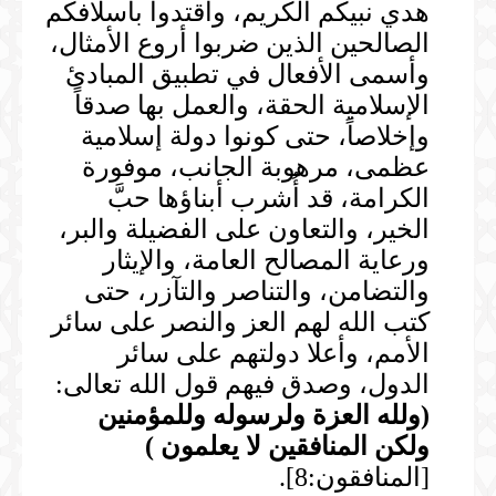
هدي نبيكم الكريم، واقتدوا بأسلافكم
الصالحين الذين ضربوا أروع الأمثال،
وأسمى الأفعال في تطبيق المبادئ
الإسلامية الحقة، والعمل بها صدقاً
وإخلاصاً، حتى كونوا دولة إسلامية
عظمى، مرهوبة الجانب، موفورة
الكرامة، قد أُشرب أبناؤها حبَّ
الخير، والتعاون على الفضيلة والبر،
ورعاية المصالح العامة، والإيثار
والتضامن، والتناصر والتآزر، حتى
كتب الله لهم العز والنصر على سائر
الأمم، وأعلا دولتهم على سائر
الدول، وصدق فيهم قول الله تعالى:
(
ولله العزة ولرسوله وللمؤمنين
ولكن المنافقين لا يعلمون
)
[المنافقون:8].