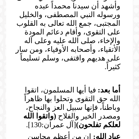
وأشهد أن سيدنا محمداً عبده
ورسوله النبي المصطفى، والخليل
المجتبى، جمع الله تعالى به القلوب
على التقوى، وأقام دعائم المودة
والإخاء، صلى الله عليه وعلى آله
الأتقياء، وأصحابه الأوفياء، ومن سار
على هديهم واقتفى، وسلم تسليماً
كثيراً.
أما بعد:
فيا أيها المسلمون، اتقوا
الله حق التقوى وتحلوا بها ظاهراً
وباطناً، فإنها سبيل العز والنجاح،
ومصدر الخير والفلاح
(
واتقوا الله
لعلكم تفلحون
)
[آل عمران:130].
عباد الله:
إن من أعظم محاسن