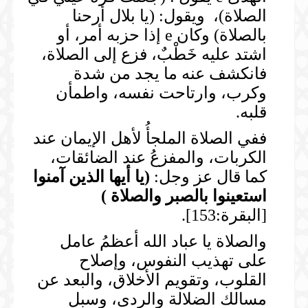
الصلاة)، ويقول: (يا بلال أرحنا
بالصلاة) وكان e إذا حزبه أمر، أو
اشتد عليه خَطْبٌ، فزع إلى الصلاة،
فانكشف عنه ما يجد من شدة
وكرب، وارتاحت نفسه، واطمأن
قلبه.
ففي الصلاة الملجأُ لأهل الإيمان عند
الكربات، والمفزعُ عند الضائقات،
كما قال عز وجل:
(
يا أيها الذين آمنوا
استعينوا بالصبر والصلاة
)
[البقرة:153].
والصلاة يا عباد الله أعظمُ عامل
على تهذيب النفوس، وإصلاح
القلوب، وتقويم الأخلاق، والبعد عن
مسالك الضلالة والردى، وسبل