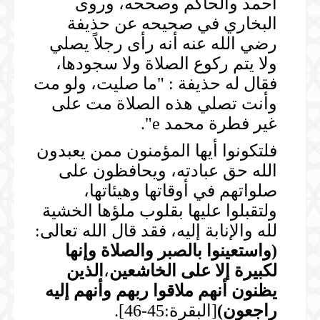
أحمد والحاكم وصححه، وروى
البخاري في صحيحه عن حذيفة
رضي الله عنه أنه رأى رجلاً يصلي
ولا يتم ركوع الصلاة ولا سجودها،
فقال له حذيفة : "ما صليت، ولو مت
وأنت تصلي هذه الصلاة مت على
غير فطرة محمد e".
فلتكونوا أيها المؤمنون ممن يعبدون
الله حق عبادته، ويحافظون على
صلواتهم في أوقاتها وهيئاتها،
ولتقبلوا عليها بقلوب ملؤها الخشية
لله والإنابة إليه، فقد قال الله تعالى:
(
واستعينوا بالصبر والصلاة وإنها
لكبيرة إلا على الخاشعين
،
الذين
يظنون أنهم ملاقوا ربهم وأنهم إليه
راجعون
)
[البقرة:45-46].