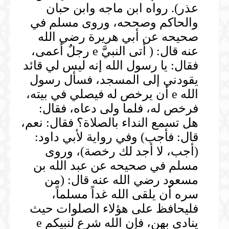
عذر). رواه ابن ماجه وابن حبان
والحاكم وصححه، وروى مسلم في
صحيحه عن أبي هريرة رضي الله
عنه قال: ( أتى النبيَّ e رجلٌ أعمى،
فقال: يا رسول الله إنه ليس لي قائد
يقودني إلى المسجد، فسأل رسول
الله e أن يرخص له فيصلي في بيته،
فرخص له، فلما ولى دعاه، فقال:
هل تسمع النداء بالصلاة؟ فقال: نعم،
قال: فأجب) وفي رواية لأبي داود:
(أجب، لا أجد لك رخصة)، وروى
مسلم في صحيحه عن عبد الله بن
مسعود رضي الله عنه قال: (من
سره أن يلقى الله غداً مسلماً،
فليحافظ على هؤلاء الصلوات حيث
ينادى بهن، فإن الله شرع لنبيكم e