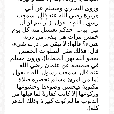
وروى البخاري ومسلم عن أبي
هريرة رضي الله عنه قال: سمعت
رسول الله e يقول: ( أرأيتم لو أن
نهراً بباب أحدكم يغتسل منه كل يوم
خمس مرات هل يبقى من درنه
شيء؟ قالوا: لا يبقى من درنه شيء،
قال: فذلك مثل الصلوات الخمس
يمحو الله بهن الخطايا). وروى مسلم
في صحيحه عن عثمان رضي الله
عنه قال: سمعت رسول الله e يقول:
(ما من امرئ مسلم تحضره صلاة
مكتوبة فيحسن وضوءها وخشوعها
وركوعها إلا كانت كفارةً لما قبلها من
الذنوب ما لم تُؤت كبيرة وذلك الدهر
كله).