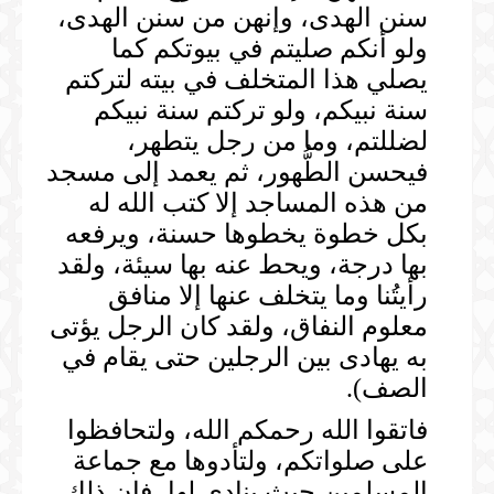
سنن الهدى، وإنهن من سنن الهدى،
ولو أنكم صليتم في بيوتكم كما
يصلي هذا المتخلف في بيته لتركتم
سنة نبيكم، ولو تركتم سنة نبيكم
لضللتم، وما من رجل يتطهر،
فيحسن الطُّهور، ثم يعمد إلى مسجد
من هذه المساجد إلا كتب الله له
بكل خطوة يخطوها حسنة، ويرفعه
بها درجة، ويحط عنه بها سيئة، ولقد
رأيتُنا وما يتخلف عنها إلا منافق
معلوم النفاق، ولقد كان الرجل يؤتى
به يهادى بين الرجلين حتى يقام في
الصف).
فاتقوا الله رحمكم الله، ولتحافظوا
على صلواتكم، ولتأدوها مع جماعة
المسلمين حيث ينادى لها، فإن ذلك