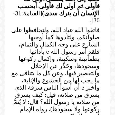
فأولى
،
ثم أولى لك فأولى
،
أيحسب
الإنسان أن يترك سدى
)
[القيامة:31-
36].
فاتقوا الله عباد الله، ولتحافظوا على
صلواتكم، ولتأدوها كما أوجبها
الشارع على وجه الكمال والتمام،
فلقد أمر رسول الله e بأدائها
بطمأنينة وسكينة، وإكمال ركوعها
وسجودها، وحَذَّر عن الإخلال
والتقصير فيها، وعن كل ما يتنافى مع
ما يجب لها من الخشوع والإنابة،
وأخبر e أن أسوأ الناس سرقة الذي
يسرق من صلاته، قيل: كيف يسرق
من صلاته يا رسول الله؟ قال: لا يُتمُّ
ركوعها ولا سجودها). رواه الإمام