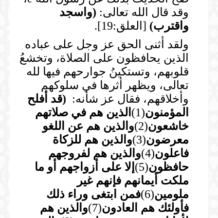
وقد قال الله تعالى:
(
واسجد
واقترب
)
[العلق:19].
ولقد أثنى الحق عز وجل على عباده
الذين يحافظون على الصلاة، وتخشعُ
قلوبهم، وتستكينُ جوارحهم فيها لله
تعالى، ويظهر أثرها في سلوكهم
وأخلاقهم، فقال عز شأنه:
(
قد أفلح
المؤمنون
(1)
الذين هم في
صلاتهم
خاشعون
(2)
والذين هم عن اللغو
معرضون
(3)
والذين هم للزكاة
فاعلون
(4)
والذين هم لفروجهم
حافظون
(5)
إلا على أزواجهم أو ما
ملكت
أيمانهم فإنهم غير
ملومين
(6)
فمن ابتغى وراء ذلك
فأولئك هم
العادون
(7)
والذين هم