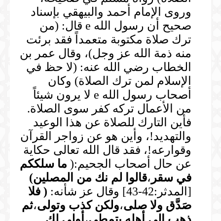
وروى الإمام أحمد والبيهقي بإسناد
صحيح أن رسول الله e قال: (من
ترك صلاة مكتوبة متعمداً فقد برئت
منه ذمة الله عز وجل)، وقال عمر بن
الخطاب رضي الله عنه: (لا حظ في
الإسلام لمن ترك الصلاة) وكان
أصحاب رسول الله e لا يرون شيئاً
من الأعمال تركه كفر سوى الصلاة.
فأين التارك للصلاة عن هذا الوعيد
والتهديد!، وأين هو عن زواجر القرآن
وقوارعه!، فقد قال الله تعالى حكاية
عن حال أصحاب الجحيم:(
ما سلككم
في سقر
،
قالوا لم نك من المصلين
)
[المدثر:42-43] وقال عز شأنه:
(
فلا
صَدَّق ولا صلى
،
ولكن كذب وتولى
،
ثم
ذهب إلى أهله يتمطى
،
أولى لك