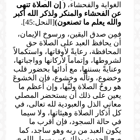
الغواية والفحشاء،
(
إن الصلاة تنهى
عن الفحشاء والمنكر ولذكر الله أكبر
والله يعلم ما تصنعون
)
[النحل:45].
فمِن صدق اليقين، ورسوخ الإيمان،
أن يحافظ العبد على الصلاة حق
المحافظة، رعايةً لأوقاتها، واستكمالاً
لشروطها، وإتماماً لأركانها وواجباتها،
وعنايةً بسننها، مع أدائها بحضور قلب
وخضوع، وتألُّه وخشوع، فإن الخشوعَ
هو روحُ الصلاة ولبُّها، وإن أعظم ما
يعين على ذلك أن يستحضر المصلي
معاني الذل والعبودية لله تعالى، في
كل أذكار الصلاة وهيئاتها، ولا سيما
في حالة السجود، فإن أقرب ما
يكون العبد من ربه وهو ساجد، كما
صح الحديث بذلك عن رسول الله e،