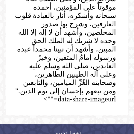
موقوتاً على المؤمنين، أحمده
سبحانه وأشكره، أنار بالعبادة قلوب
العارفين، وشرح بها صدور
المخلصين، وأشهد أن لا إله إلا الله
وحده لا شريك له الملك الحق
المبين، وأشهد أن نبينا محمداً عبده
ورسوله إمامُ المتقين، وخيرُ
العابدين، صلى الله وسلم عليه
وعلى آله الطيبين الطاهرين،
وصحابته الغُرِّ الميامين، والتابعين
ومن تبعهم بإحسان إلى يوم الدين."
data-share-imageurl="">
تشغيل تجريبي