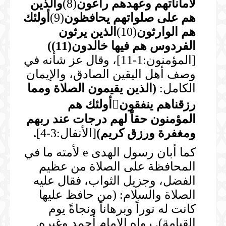
لأماناتهم وعهدهم راعون
(8)
والذين
هم على صلواتهم
يحافظون
(9)
أولئك
هم الوارثون
(10)
الذين يرثون
الفردوس هم فيها
خالدون(11)
)
[المؤمنون:1-11]، وقال عز شأنه في
وصف أهل اليقين الصادق، والإيمان
الكامل:
(
الذين يقيمون الصلاة ومما
رزقناهم ينفقون

أولئك هم
المؤمنون حقاً لهم درجات عند ربهم
ومغفرة ورزق كريم
)
[الأنفال:3-4]
.
كما أبان رسول الهدى e لأمته ما في
المحافظة على الصلاة من عظيم
الفضل، وجزيل الثواب، فقال عليه
الصلاة والسلام: (من حافظ عليها
كانت له نوراً وبرهاناً ونجاةً يوم
القيامة). رواه الإمام أحمد وغيره.