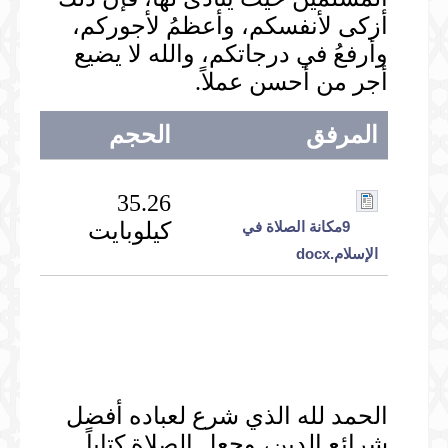
أزكى لأنفسكم، وأعظمُ لأجوركم،
وأرفعُ في درجاتكم، والله لا يضيع
أجر من أحسن عملاً.
المرفق
الحجم
35.26
9مكانة الصلاة في
كيلوبايت
الإسلام.docx
الحمد لله الذي شرع لعباده أفضل
شرائع الدين، وجعل الصلاة كتاباً