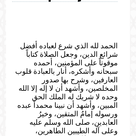
المكتبة المرئية
الخطب
المكتبة الصوتية
الصلوات
الخطب
المحاضرات
الدروس
الحمد لله الذي شرع لعباده أفضل
المحاضرات
شرائع الدين، وجعل الصلاة كتاباً
موقوتاً على المؤمنين، أحمده
سبحانه وأشكره، أنار بالعبادة قلوب
العارفين، وشرح بها صدور
المخلصين، وأشهد أن لا إله إلا الله
وحده لا شريك له الملك الحق
المبين، وأشهد أن نبينا محمداً عبده
ورسوله إمامُ المتقين، وخيرُ
العابدين، صلى الله وسلم عليه
وعلى آله الطيبين الطاهرين،