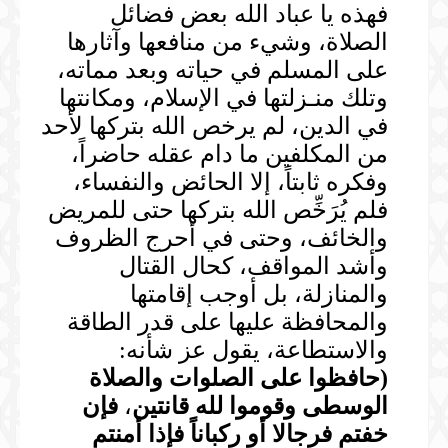
فهذه يا عباد الله بعض فضائل
الصلاة، وشيء من منافعها وآثارها
على المسلم في حياته وبعد مماته،
وتلك منـزلتها في الإسلام، ومكانتها
في الدين، لم يرخص الله بتركها لأحد
من المكلفين ما دام عقله حاضراً،
وفكره ثابتاً، إلا الحائض والنفساء،
فلم يُرَخِّص الله بتركها حتى للمريض
والخائف، وحتى في أحرج الظروف
وأشد المواقف، كحال القتال
والمنازلة، بل أوجب إقامتها
والمحافظة عليها على قدر الطاقة
والاستطاعة، يقول عز شأنه:
(
حافظوا على الصلوات والصلاة
الوسطى وقوموا لله قانتين
،
فإن
خفتم فرجالا أو ركباناً فإذا أمنتم