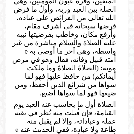
المتقين، وقرةُ عيون المؤمنين، وهي
الصلة بين العبد وربه، وأولُ ما فرض
الله تعالى من الفرائض على عباده،
فرضها سبحانه في أشرف مقام،
وأرفع مكان، وخاطب بفرضيتها نبيه
عليه الصلاة والسلام مباشرة من غير
واسطة، وهي آخر ما أوصى به e
أمته قبيل وفاته، فقال وهو في مرض
موته: (الصلاةَ الصلاةَ وما ملكت
أيمانكم) من حافظ عليها فهو لما
سواها من شرائع الدين أحفظ، ومن
ضيعها فهو لما سواها أضيع.
الصلاة أول ما يحاسب عنه العبد يوم
القيامة، فإن قُبلت منه نُظر في بقيه
عمله وعباداته، وإلا لم يقبل منه
طاعة ولا عبادة، ففي الحديث عنه e