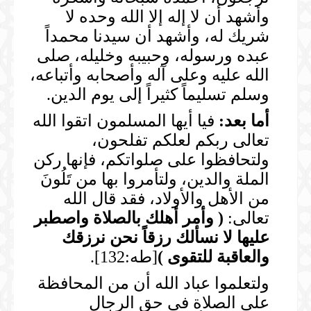
وأشهد أن لا إله إلا الله وحده لا
شريك له، وأشهد أن سيدنا محمداً
عبده ورسوله، وحبيبه وخليله، صلى
الله عليه وعلى آله وأصحابه وأتباعه،
وسلم تسليماً كثيراً إلى يوم الدين.
أما بعد:
فيا أيها المسلمون اتقوا الله
تعالى ربكم لعلكم تفلحون،
ولتحافظوا على صلواتكم، فإنها ركن
الملة والدين، ولتأمروا بها من تَلُونَ
من الأهل والأولاد، فقد قال الله
تعالى:
(
وأمر أهلك بالصلاة واصطبر
عليها لا نسألك رزقاً نحن نرزقك
والعاقبة للتقوى
)
[طه:132].
ولتعلموا عباد الله أن من المحافظة
على الصلاة في حق الرجال