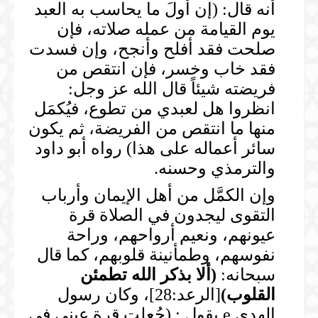
أنه قال: (إن أولَ ما يحاسب به العبد
يوم القيامة من عمله صلاته، فإن
صلحت فقد أفلح وأنجح، وإن فسدت
فقد خاب وخسر، فإن انتقص من
فريضته شيئاً قال الله عز وجل:
انظروا هل لعبدي من تطوع، فيُكمَل
منها ما انتقص من الفريضة، ثم يكون
سائر أعماله على هذا) رواه أبو داود
والترمذي وحسنه.
وإن الكمَّل من أهل الإيمان وأرباب
التقوى ليجدون في الصلاة قرة
عيونهم، ونعيم أرواحهم، وراحة
نفوسهم، وطمأنينة قلوبهم، كما قال
سبحانه:
(
ألا بذكر الله تطمئن
القلوب
)
[الرعد:28]، وكان رسول
الهدى e يقول : (جُعلت قرة عيني في