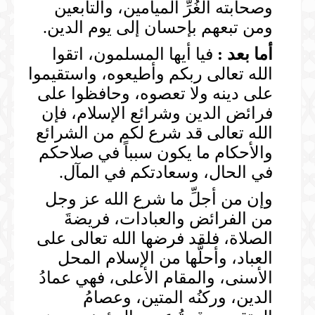
وصحابته الغُرِّ الميامين، والتابعين
ومن تبعهم بإحسان إلى يوم الدين.
أما بعد :
فيا أيها المسلمون، اتقوا
الله تعالى ربكم وأطيعوه، واستقيموا
على دينه ولا تعصوه، وحافظوا على
فرائض الدين وشرائع الإسلام، فإن
الله تعالى قد شرع لكم من الشرائع
والأحكام ما يكون سبباً في صلاحكم
في الحال، وسعادتكم في المآل.
وإن من أجلِّ ما شرع الله عز وجل
من الفرائض والعبادات، فريضةَ
الصلاة، فلقد فرضها الله تعالى على
العباد، وأحلَّها من الإسلام المحل
الأسنى، والمقام الأعلى، فهي عمادُ
الدين، وركنُه المتين، وعصامُ