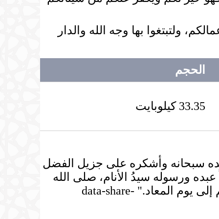
مالكم، ولتبتغوا بها وجه الله والدار
الحجم
33.35 كيلوبايت
حمده سبحانه وأشكره على جزيل الفضل
ً عبده ورسوله سيدُ الأنام، صلى الله
وسلم عليه، وعلى آله وأصحابه الأئمة الأعلام، ومن سار على هديهم وسلك سبيلهم إلى يوم المعاد." data-share-