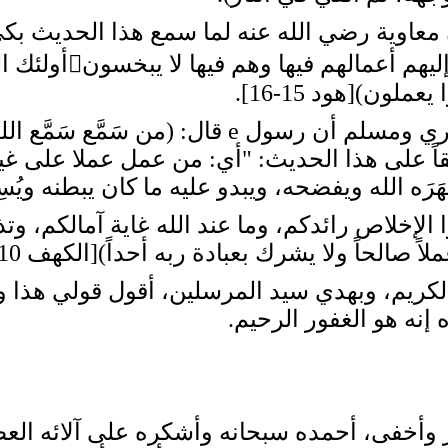
 رضي الله عنه لما سمع هذا الحديث بكى بكاء
كان يريد الحياة الدن
لون)[هود 15-16].
وجاء في الحديث عند البخاري ومسلم أن رسول e قا
قاً على هذا الحديث: "أي: من عمل عملا على غير
َه الله ويفضحه، ويبدو عليه ما كان يبطنه ويُسِر
لإخلاص رائدكم، وما عند الله غاية آمالكم، وت
 صالحاً ولا يشرك بعبادة ربه أحداً)[الكهف 110].
يم، وبهدي سيد المرسلين، أقول قولي هذا وأ
نه هو الغفور الرحيم.
ر وأخفى، أحمده سبحانه وأشكره على آلائه العظ