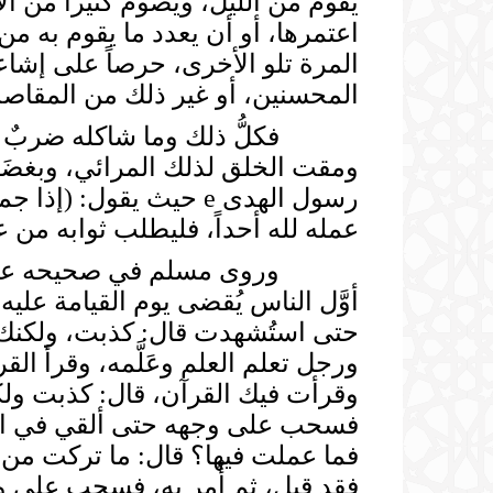
يقوم من الليل، ويصوم كثيراً من ا
اعتمرها، أو أن يعدد ما يقوم به من
المرة تلو الأخرى، حرصاً على إشاع
المحسنين، أو غير ذلك من المقاصد 
فكلُّ ذلك وما شاكله ضربٌ من 
ومقت الخلق لذلك المرائي، وبغضَه
رسول الهدى e حيث يقول
عمله لله أحداً، فليطلب ثوابه من 
وروى مسلم في صحيحه عن أبي ه
أوَّل الناس يُقضى يوم القيامة علي
حتى استُشهدت قال: كذبت، ولكنك ق
ورجل تعلم العلم وعَلَّمه، وقرأ القر
وقرأت فيك القرآن، قال: كذبت ولكن
فسحب على وجهه حتى ألقي في النار، 
فما عملت فيها؟ قال: ما تركت من س
فقد قيل، ثم أُمر به، فسحب على وج