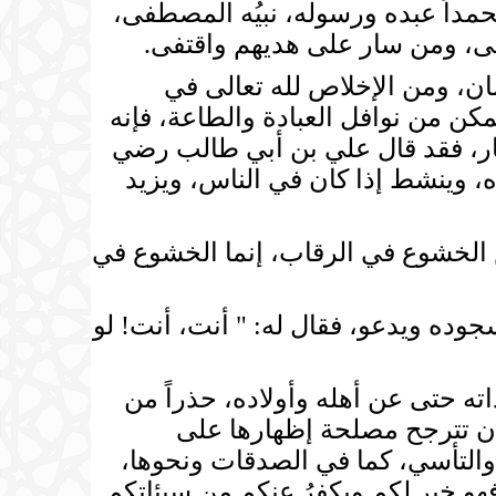
حمداً عبده ورسوله، نبيُه المصطفى،
دجى، ومن سار على هديهم واقتفى.
يمان، ومن الإخلاص لله تعالى في
مكن من نوافل العبادة والطاعة، فإنه
 الأخيار، فقد قال علي بن أبي طالب رضي
ه، وينشط إذا كان في الناس، ويزيد
 الخشوع في الرقاب، إنما الخشوع في
جوده ويدعو، فقال له: " أنت، أنت! لو
ته حتى عن أهله وأولاده، حذراً من
ا أن تترجح مصلحة إظهارها على
 والتأسي، كما في الصدقات ونحوها،
 فهو خير لكم ويكفرُ عنكم من سيئاتكم