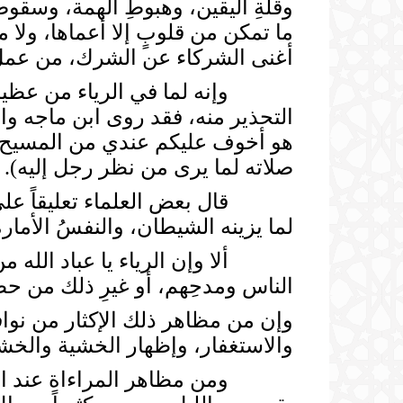
وقلةِ اليقين، وهبوطِ الهمة، وسقوطِ 
ما تمكن من قلوبٍ إلا أعماها، ولا م
أغنى الشركاء عن الشرك، من عمل
هو أخوف عليكم عندي من المسيح الد
صلاته لما يرى من نظر رجل إليه).
قال بعض العلماء تعليقاً على هذا
لما يزينه الشيطان، والنفسُ الأما
ألا وإن الرياء يا عباد الله من أ
الناس ومدحِهم، أو غيرِ ذلك من حظ
وإن من مظاهر ذلك الإكثار من نواف
والاستغفار، وإظهار الخشية والخشو
ومن مظاهر المراءاة عند البعض 