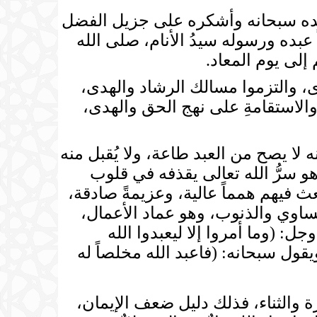
حمده سبحانه وأشكره على جزيل الفضل
ً عبده ورسوله سيدُ الأنام، صلى الله
إلى يوم المعاد.
، والتزموا مسالك الرشاد والهدى،
والاستقامةِ على نهج الحق والهدى،
يصح من العبد طاعة، ولا يُقبل منه
و سرُّ الله تعالى يقذفه في قلوب
ث فيهم همماً عالية، وعزيمةً صادقة،
لمساوي والذنوب، وهو عماد الأعمال،
ل: (وما أمروا إلا ليعبدوا الله
الدين حنفاء ويقيموا الصلاة ويؤتوا الزكاة وذلك دين القيمة)[البينة:5]، ويقول سبحانه: (فاعبد الله مخلصاً له
الثناء، فذلك دليل ضعف الإيمان،