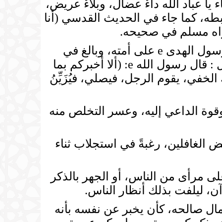
 يا عباد الله داءٌ عضال، وبلاءٌ عريض،
أحبطه، كما جاء في الحديث القدسي (أنا
واه مسلم في صحيحه.
وإنه لما في الرياء من عظيمِ الخطر، وبالغِ الضرر، وكثرةِ الابتلاء به، خافه رسول الهدى e على أمته، وبالغ في
التحذير منه، فقد روى ابن ماجه والبيهقي عن أبي سعيد الخدري رضي الله عنه قال : قال رسول الله e: (ألا أخبركم بما
خفي، يقوم الرجل، فيصلي، فيُزَيِّنُ
قوة الداعي إليه، وعسر التخلص منه
 الغافلين، رغبةً في استجلاب ثناء
لى مرأى من الناس، أو الجهر بالذكر
آن، ليلفت بذلك أنظار الناس.
 صالحه، كأن يخبر عن نفسه بأنه