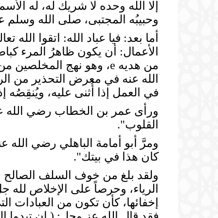
إلا الله وحده لا شريك له، له الأ
وحبيبُه المجتبى، صلى الله وسلم ع
أما بعد: فيا عباد الله: اتقوا الله
الأعمال: أن يكون ظاهرُ المرء كباط
من هديه e، وهو نهج المخلص
الله عنه في معرض التحذير من الري
في العمل إذا أُثنى عليه، ويُنقِصُه إذ
ورأى عمر بن الخطاب رضي الله عنه
القلوب".
ومرَّ أبو أمامة الباهلي رضي الله
كان هذا في بيتك".
ولقد بلغ من خوف السلف الصالح من 
الرياء، وحرصاً على الإخلاص لله ج
إخفائها، كأن تكون من العبادات ال
فقد قال الله عز وجل: ( إن تبدوا ال