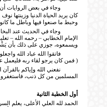
وجاء في بعض الروايات أن معاوية
وحبط ما صنعوا فيها وباطل ما كانوا يعم
الإمام الخطابي – رحمه الله – تعلي
ويسمعوه، جوزي على ذلك بأن يَشْهَر
فاتقوا الله عباد الله واجعلوا ا
( فمن كان يرجو لقاء ربه فليعمل عملاً
نفعني الله وإياكم بالقرآن الكر
المسلمين من كل ذنب، فاستغفروه إ
أول الخطبة الثانية
الحمد لله العلي الأعلى، يعلم الس