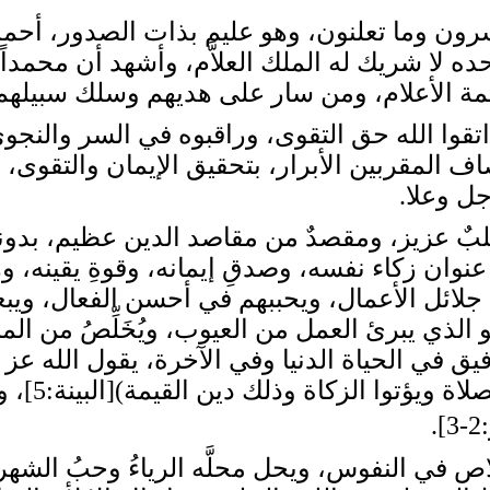
تسرون وما تعلنون، وهو عليم بذات الصدور، أ
 وحده لا شريك له الملك العلاَّم، وأشهد أن محمدا
مة الأعلام، ومن سار على هديهم وسلك سبيلهم 
ا الله حق التقوى، وراقبوه في السر والنجوى
ف المقربين الأبرار، بتحقيق الإيمان والتقوى، 
جل وعلا.
يز، ومقصدٌ من مقاصد الدين عظيم، بدونه لا 
نوان زكاء نفسه، وصدقِ إيمانه، وقوةِ يقينه، وه
 جلائل الأعمال، ويحببهم في أحسن الفعال، ويبع
و الذي يبرئ العمل من العيوب، ويُخَلِّصُ من ا
 في الحياة الدنيا وفي الآخرة، يقول الله عز وج
مخلصين له 
لنفوس، ويحل محلَّه الرياءُ وحبُ الشهرة و