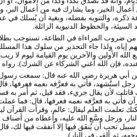
لأيام، وأنه قد تصدق بكذا وكذا من الأموال، أو
 أعمال الخير، وما يشارك فيه من أعمال البر، و
ة ذكره، والتنويه بفضله، وبغية أن يُسلك في عد
السيئة، والحظوظ الدنيوية الزائلة.
ضروب المراءاة في الطاعة، تستوجب بطلان 
م إياه، ولذا جاء التحذير من سلوك هذا المسل
: (إذا جمع الله الأولين والآخرين يوم القيامة ليوم ل
عنده، فإن الله أغني الشركاء عن الشرك). رواه 
ريرة رضي الله عنه قال: سمعت رسول الله
ه رجل استُشهد، فأتي به فعرَّفه نعمه فعرفها، ق
اتلت لأن يقال جريء، فقد قيل، ثم أُمر به ف
آن فأُتي به فعرَّفه نعمه فعرفها، قال: فما عملت 
ك تعلمت العلم ليقال: عالم، وقرأت القرآن ليقا
ورجل وسَّع الله عليه، وأعطاه من أصناف المال 
بيل تحب أن يُنفَق فيها إلا أنفقت فيها لك، قا
هه، ثم ألقي في النار).