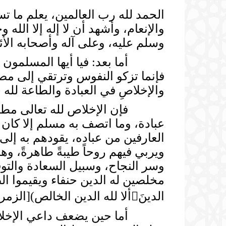
الحمد لله رب العالمين، يعلم ما 
والإنعام، وأشهد أن لا إله إلا الله
وسلم عليه، وعلى آله وأصحابه الأئ
أما بعد: فيا أيها المسلمون اتقو
فإنما تزكو النفوس وترتقي إلى مصا
والإخلاصِ في العبادة والطاعة لله 
فإن الإخلاص لله تعالى مطلبٌ عز
عبادة، وما اتصف به مسلم إلا كان ع
العارفين من عباده، يقودهم به إلى
ويربي فيهم روحاً طيبةً طاهرةً، وه
وسر النجاح، وسبيل السعادة والتوفيق
الدينَألا لله الدين الخالص)[الزمر:2-3].
أما حين يضعف داعي الإخلاص في ا