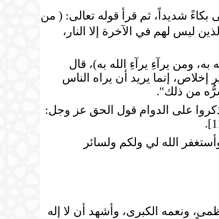
ً شديداً، ثم قرأ قوله تعالى: ( من
يا وزينتها نوف إليهم أعمالهم فيها وهم فيها لا يبخسونأولئك الذين ليس لهم في الآخرة إلا النار،
ل: (من سَمَّع سَمَّع الله به، ومن يرآءِ يرآءِ الله به)، قال
 إخلاص، إنما يريد أن يراه الناس
ُّه من ذلك".
ذكروا على الدوام قول الحق عز وجل:
ستغفر الله لي ولكم ولسائر
مى، ونعمه الكبرى، وأشهد أن لا إله