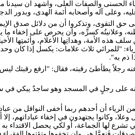
سماء الحسنى والصفات العلى، وأشهد أن سيدنا م
ليه، وعلى آله وأصحابه أئمة الهدى، وبدور ال
 تعالى حق التقوى، وتذكروا أن من دلائل صدق الإ
نه، وعلانيتُه كسرِّه، وأن يحرص على إخفاء ما ي
ين من سلف هذه الأمة، وهداتِها الأعلام، وأئمتِها
اء: "للمرائي ثلاث علامات: يكسل إذا كان وحد
ا ذم به".
 رجلاً يطأطئ رقبته، فقال: "ارفع رقبتك ليس
 عنه على رجلٍ في المسجد وهو ساجدٌ يبكي في س
الرياء أن أحدهم ربما أخفى النوافل من عبادا
ل وعلا، وكانوا يجتهدون في إخفاء عباداتهم، إل
تي تشرع لها الجماعة، أو لكي يحصل الاقتداء به
صدقات فَنِعِمَّا هي وإن تخفوها وتؤتوها الفقراء