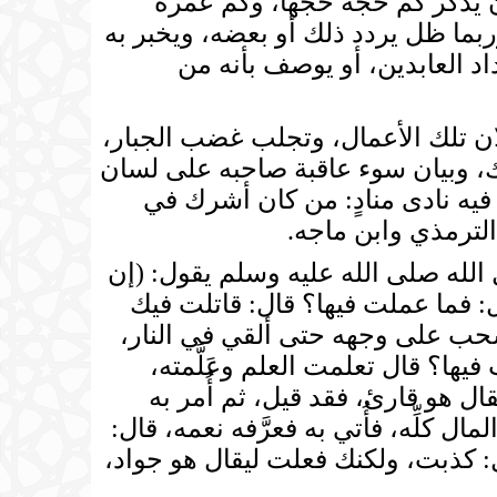
 أن يذكر كم حجة حجها، وكم عمرة
ربما ظل يردد ذلك أو بعضه، ويخبر به
اد العابدين، أو يوصف بأنه من
تلك الأعمال، وتجلب غضب الجبار،
ك، وبيان سوء عاقبة صاحبه على لسان
ا ريب فيه نادى منادٍ: من كان أشرك في
الترمذي وابن ماجه.
 صلى الله عليه وسلم يقول: (إن
ال: فما عملت فيها؟ قال: قاتلت فيك
سحب على وجهه حتى ألقي في النار،
فيها؟ قال تعلمت العلم وعَلَّمته،
ل هو قارئ، فقد قيل، ثم أُمر به
كلِّه، فأُتي به فعرَّفه نعمه، قال:
ل: كذبت، ولكنك فعلت ليقال هو جواد،