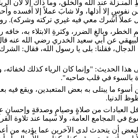
المنـزلة عند الله والخلق، وما ذاك إلا لأن الرياء
ن نفوسٍ إلا أذلها، ولا شابَ عملاً إلا أفسده و
 عملاً أشرك معي فيه غيري تركته وشركه). ر
جال، فقلنا: بلى يا رسول الله، فقال: الشرك ال
 الحديث: "وإنما كان الرياء كذلك لخفائه، و
رة بالسوء في قلب صاحبه".
سوء ما يبتلى به بعض المتعبدين، ويقع فيه بعض
وظ الدنيا.
ل العبادات من صلاةٍ وصيامٍ وصدقةٍ وإحسانٍ ع
ع في المجامع العامة، ولا سيما عند تلاوة القر
أن يتحدث لدى الآخرين عما يؤديه من أعمال