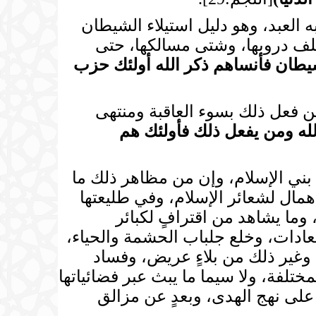
به العبد، وهو دليل استيلاء الشيطان
ختلف دروبها، وشتى مسالكها، حتى
يطان فأنساهم ذكر الله أولئك حزب
من فعل ذلك بسوء العاقبة ومنتهى
 الله ومن يفعل ذلك فأولئك هم
بني الإسلام، وإن من مظاهر ذلك ما
همال لشعائر الإسلام، وفي طليعتها
 وما يشاهد من اقترافٍ لكبائر
عادات، وخلع جلباب الحشمة والحياء،
، وغير ذلك من بلاءٍ عريض، وفساد
مختلفة، ولا سيما ما يبث عبر فضائياتها
ة على نهج الهدى، وبعدٍ عن مزالق