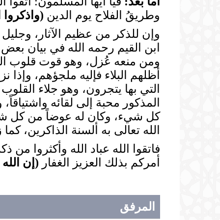
أما بعد:
فيا أيها المسلمون: اتقوا ا
وطريقُ الفلاح يوم الدين
(
واذكروا ا
وإن للذكر من عظيم الآثار، وجليل 
ابن القيم رحمه الله في بيان بعض 
ومن منعه عُزل، وهو قوت قلوب الم
أظلهم البلاء فإليه ملجؤهم، وإذا ن
التي بها يتجرون، وهو جلاء القلوب و
المذكور محبة إلى لقائه واشتياقاً
كل شيء، وكان له عوضاً من كل شيء
الله تعالى به ألسنة الذاكرين، كما ز
فاتقوا الله عباد الله وأكثروا من ذ
أمركم بذلك العزيز الغفار
(
إن الله 
المرفق