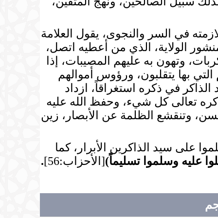
ذلك سبيلُ الصالحين، ونهجُ المتقين،
ازمته في السر والنجوى، يقول العلامة
نشور الولاية، الذي من أعطيه اتصل،
ات، وتهون به عليهم المصيبات، إذا
 التي بها يتقلبون، ورؤوس أموالهم
 الذاكر في ذكره استغراقاً، ازداد
 ذكره تعالى كل شيء، وحفظ الله عليه
لسن، وتنقشع الظلمة عن الأبصار، زين
لموا على سيد الذاكرين الأبرار، كما
لوا عليه وسلموا تسليماً
)
[الأحزاب:56]
.
جم