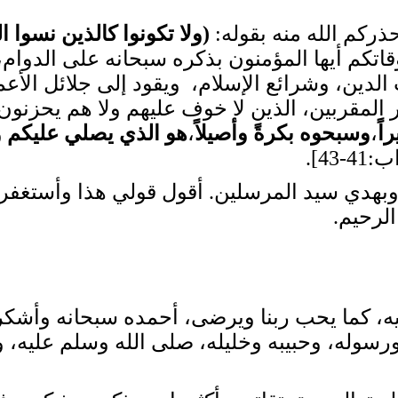
 حذركم الله منه بقوله:
(
ولا تكونوا كالذين نسوا 
عمروا أوقاتكم أيها المؤمنون بذكره سبحانه على الدوا
دين، وشرائع الإسلام، ويقود إلى جلائل الأعم
ر المقربين، الذين لا خوف عليهم ولا هم يحزنون
اً
،
وسبحوه بكرةً وأصيلاً
،
هو الذي يصلي عليكم و
-43].
، وبهدي سيد المرسلين. أقول قولي هذا وأستغفر
لرحيم.
اً فيه، كما يحب ربنا ويرضى، أحمده سبحانه وأشكره
سوله، وحبيبه وخليله، صلى الله وسلم عليه، وع