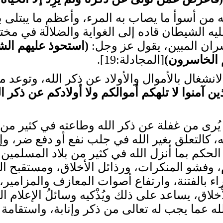
عنه من أسوأ ما يصاب به المرء، وأعظمِ ما يبتلى 
عليه الشيطان قاده إلى الغواية والضلالة في م
ران المبين، يقول عز وجل:
(
استحوذ عليهم الش
 الخاسرون
)
[المجادلة:19].
انشغال بالأموال والأولاد عن ذكر الله، وتوعد 
لذين آمنوا لا تلهكم أموالكم ولا أولادكم عن ذكر
ُرى من غفلة عن ذكر الله وطاعته في كثير من 
 كالتعلق بغير الله في جلب نفع أو دفع ضر، وإ
لحكم بما أنزل الله في كثير من بلاد المسلمين،
، وفشو المنكرات، ورذائل الأخلاق، ومستقبح ال
اء بالفتنة، وارتفاع أصوات المعازف والمزامير
لاق، يساعد على ذلك ويُذْكيه وسائلُ الإعلام ال
 الله عما يجب له تعالى من ذكر وإنابة، واستقام