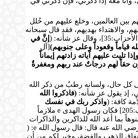
ا عند ظن عبدي بي، وأنا معه إذا ذكرني، فإن ذكرني في
هم بين العالمين، وخلع عليهم من حُلل
، والاهتداء بهديهم، فقد قال سبحانه
أحزاب:35]، وقال عز شأنه: (
إنَّ في
ه قياماً وقعوداً وعلى جنوبهم
)
[آل
ا تليت عليهم آياته زادتهم إيماناً
 حقاً لهم درجاتٌ عند ربهم ومغفرةٌ
على كل حال، ولسانه رطبٌ من ذكر الله
هي، إذ يقول عز شأنه:
(
فاذكروا الله
واذكر ربك في نفسك
[الأعراف:205] فكان رسول الهدى e ملازماً
وهاً بما أعد الله للذاكرين والذاكرات
من عظيم الأجر وجزيل العطاء، فروى الترمذي والحاكم وصححه عن أبي الدرداء رضي الله عنه قال: قال رسول الله e: (
إنفاق الذهب والفضة، وخير لكم من أن