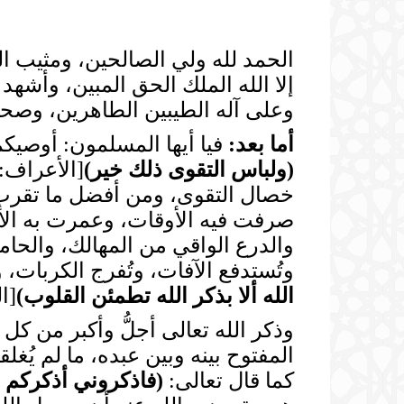
الحمد لله ولي الصالحين، ومثيب ا
إلا الله الملك الحق المبين، وأشهد
وعلى آله الطيبين الطاهرين، وصحاب
أما بعد:
فيا أيها المسلمون: أوصيكم 
(
ولباس التقوى ذلك خير
)
خصال التقوى، ومن أفضل ما تقرب ب
صرفت فيه الأوقات، وعمرت به ال
والدرع الواقي من المهالك، والحا
وتُستدفع الآفات، وتُفرج الكربات،
الله ألا بذكر الله تطمئن القلوب
)
[ال
وذكر الله تعالى أجلُّ وأكبر من ك
المفتوح بينه وبين عبده، ما لم يُغل
كما قال تعالى:
(
فاذكروني أذكركم 