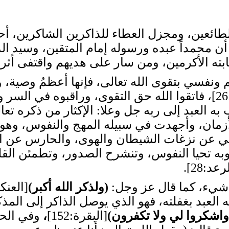
لطائعين، ومجزل العطاء للذاكرين الشاكرين، أح
 أن محمداً عبده ورسوله إمام المتقين، وسيد ال
ته الأكرمين، ومن سار على هديهم واقتفى أثره
ونفسي بتقوى الله تعالى، فإنها أعظمُ وصية، وخي
[الأعراف:26]، فاتقوا الله حق التقوى، وراقبوه في ال
ه العبد إلى ربه جل وعلا: الإكثار من ذكره تع
أزمان، وأجهدت في سبيله المهج والنفوس، وه
مي عن نزغات الشيطان والهوى، والحارس عن الم
 وبه تحيا النفوس، وتنشرح الصدور، وتطمئن ال
رعد:28].
ل شيء، كما قال عز وجل:
(
ولذكر الله أكبر
)
قه العبد بغفلته، فهو الذي يوصل الذاكر إلى المذك
واشكروا لي ولا تكفرون
)
[البقرة:152]
،
وفي الح