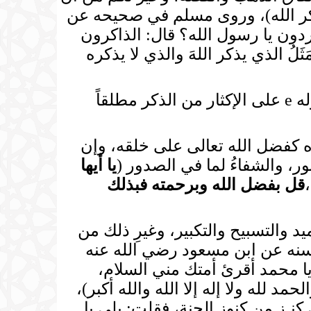
 ذكر الله)، وروى مسلم في صحيحه عن
رِّدون، قالوا: وما المفردون يا رسول الله؟ قال: الذاكرون
ات)، وعن أبي موسى الأشعري رضي الله عنه عن النبي e قال: (مَثَلُ الذي يذكر اللهَ والذي لا يذكره
ولقد حث ربنا جل وعلا في آي كثيرة من كتابه، وفي أحاديث كثيرة على لسان رسوله e على الإكثار من الذكر مطلقاً
ره كفضل الله تعالى على خلقه، وإن
نور، والشفاءُ لما في الصدور (
يا أيها
،
قل بفضل الله وبرحمته فبذلك
د والتسبيح والتكبير، وغيرِ ذلك من
خبار، فقد روى الترمذي وحسنه عن ابن مسعود رضي الله عنه
، فقال: يا محمد أقرئ أمتك مني السلام،
د لله ولا إله إلا الله والله أكبر)،
 قال: قال لي رسول الله e: ( ألا أدلك على كنـز من كنوز الجنة، فقلت: بلى يا