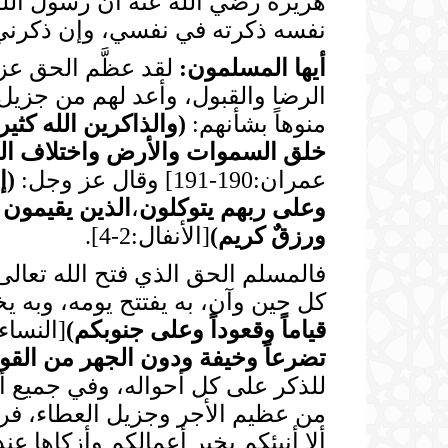
نفسه ذكرته في نفسي، وإن ذكرني ف
أيها المسلمون:
لقد عظَّم الحق عز 
الرضا والقبول، وأعد لهم من جزيل
منوهاً بشأنهم:
(
والذاكرين الله كثير
خلق السموات والأرض واختلاف الليل
عمران:190-191] وقال عز وجل:
(
إ
وعلى ربهم يتوكلون
،
الذين يقيمون 
ورزقٌ كريم
)
[الأنفال:2-4].
فالمسلم الحق الذي فتح الله تعالى 
كل حين وآن، به يفتتح يومه، وبه يخت
قياماً وقعوداً وعلى جنوبكم
)
[النساء:103]، ويقول سبحانه موجهاً نبيه e وهو توجيه للأمة 
تضرعاً وخيفة ودون الجهر من القول
للذكر على كل أحواله، وفي جميع أوقا
ألا أنبئكم بخير أعمالكم وأزكاها 