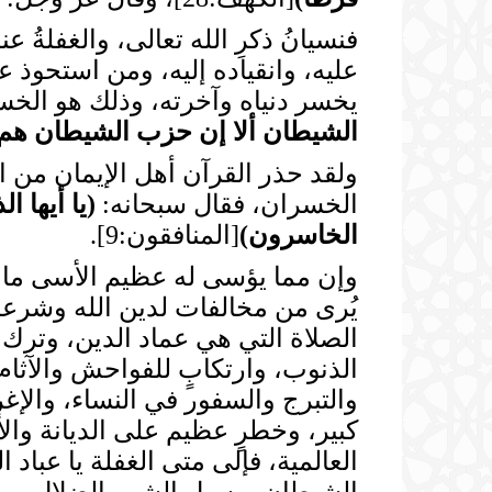
فنسيانُ ذكرِ الله تعالى، والغفلةُ 
عليه، وانقياده إليه، ومن استحوذ 
يخسر دنياه وآخرته، وذلك هو الخس
الشيطان ألا إن حزب الشيطان هم
ولقد حذر القرآن أهل الإيمان من ال
الخسران، فقال سبحانه:
(
يا أيها ا
الخاسرون
)
[المنافقون:9].
وإن مما يؤسى له عظيم الأسى ما ي
يُرى من مخالفات لدين الله وشرعه،
الصلاة التي هي عماد الدين، وترك ا
الذنوب، وارتكابٍ للفواحش والآثام
والتبرج والسفور في النساء، والإغر
كبير، وخطرٍ عظيم على الديانة والأخ
العالمية، فإلى متى الغفلة يا عباد