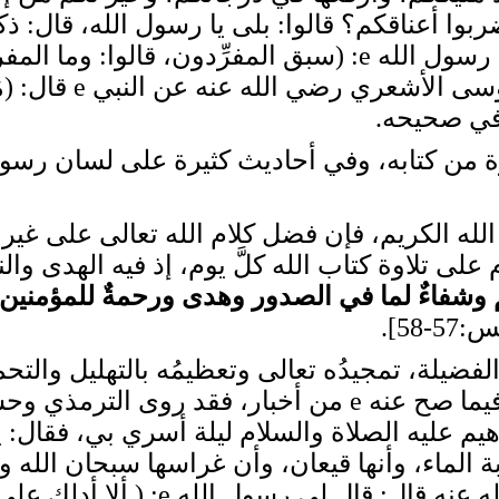
ربوا أعناقكم؟ قالوا: بلى يا رسول الله، قال:
أبي هريرة رضي الله عنه قال: قال رسول الله e: (سبق المف
الله كثيراً والذاكر
 في صحيحه.
 الله الكريم، فإن فضل كلام الله تعالى على غي
على تلاوة كتاب الله كلَّ يوم، إذ فيه الهدى وال
وشفاءٌ لما في الصدور وهدى ورحمةٌ للمؤمنين
5-58].
فضيلة، تمجيدُه تعالى وتعظيمُه بالتهليل والتحمي
أنواع الأذكار التي ورد الحث عليها فيما صح عنه e من أ
لله e: ( لقيت إبراهيم عليه الصلاة والسلام ليلة أسري بي
الماء، وأنها قيعان، وأن غراسها سبحان الله والحم
وعن أبي موسى الأشعري رضي الله عنه