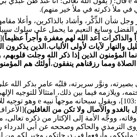
هريرة رضي الله عنه أن رسول الله e قال: ( يقول الله تعالى: أن
ي ملأ ذكرته في ملأ خير منهم).
وجل شأن الذِّكْر، وأشاد بالذاكرين، وأعلا مقام
 الفضل وسابغ النعيم ما يحمل على سلوك سبيلهم
اً والذاكرات أعد الله لهم مغفرة وأجراً عظيماً
)
[ال
 والنهار لآيات لأولى الألباب
،
الذين يذكرون الل
نما المؤمنون الذين إذا ذكر الله وجلت قلوبهم، وإذ
الصلاة ومما رزقناهم ينفقون
،
أولئك هم المؤمنون
بصيرته، ونوَّر سريرته، قلبُه عامر بذكر الله 
مه، ويلازمه فيما بين ذلك، امتثالاً للتوجيه الإل
كافة: (
 بالغدو والآصال ولا تكن من الغافلين
)
ته، ووجَّه الأمة إلى الإكثار من ذكره تعالى، من
عند مليككم، وأرفعها في درجاتكم، وخير لكم من 