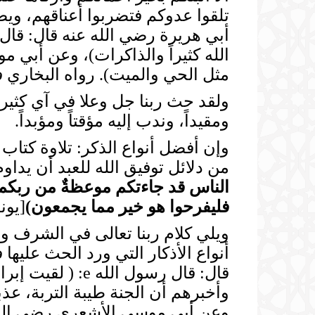
تلقوا عدوكم فتضربوا أعناقهم، ويض
مثل الحي والميت). رواه البخاري
ومقيداً، وندب إليه مؤقتاً ومؤبداً.
وإن أفضل أنواع الذكر: تلاوة كتاب
من دلائل توفيق الله للعبد أن يداوم 
الناس قد جاءتكم موعظةٌ من ربكم 
فليفرحوا هو خير مما يجمعون
)
[يونس:7
ويلي كلام ربنا تعالى في الشرف وال
قال: قال رسول ا
وأخبرهم أن الجنة طيبة التربة، عذبة 