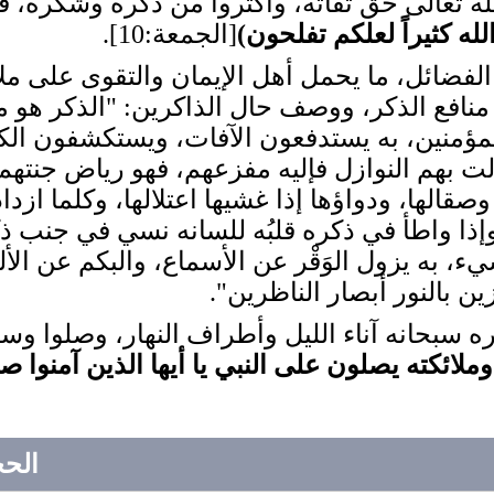
لله تعالى حق تقاته، وأكثروا من ذكره وشكره، ف
لله كثيراً لعلكم تفلحون
)
[الجمعة:10].
الفضائل، ما يحمل أهل الإيمان والتقوى على مل
منافع الذكر، ووصف حال الذاكرين: "الذكر هو م
ؤمنين، به يستدفعون الآفات، ويستكشفون الكرب
زلت بهم النوازل فإليه مفزعهم، فهو رياض جنتهم
صقالها، ودواؤها إذا غشيها اعتلالها، وكلما ازداد
، وإذا واطأ في ذكره قلبُه للسانه نسي في جنب
، به يزول الوَقْر عن الأسماع، والبكم عن الأ
ين بالنور أبصار الناظرين".
كره سبحانه آناء الليل وأطراف النهار، وصلوا وس
وملائكته يصلون على النبي يا أيها الذين آمنوا ص
الح