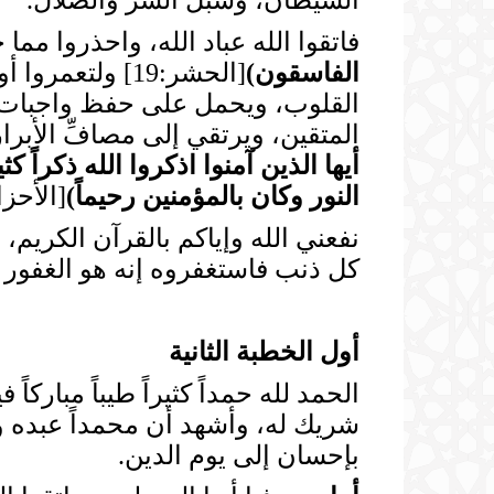
الشيطان، وسبل الشر والضلال.
فاتقوا الله عباد الله، واحذروا مما
الفاسقون
)
[الحشر:19] ولت
القلوب، ويحمل على حفظ واجبات ال
المتقين، ويرتقي إلى مصافِّ الأبرا
أيها الذين آمنوا اذكروا الله ذكراً كثير
النور وكان بالمؤمنين رحيماً
)
[الأحزاب:41
نفعني الله وإياكم بالقرآن الكريم
كل ذنب فاستغفروه إنه هو الغفور ا
أول الخطبة الثانية
الحمد لله حمداً كثيراً طيباً مبارك
شريك له، وأشهد أن محمداً عبده ور
بإحسان إلى يوم الدين.