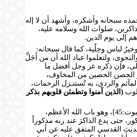
مده سبحانه وأشكره، وأشهد أن لا إله
ذاكرين، صلوات الله وسلامه عليه،
م إلى يوم الدين.
رُ لباس وحِلْية، كما قال سبحانه:
سر والنجوى، ولتعلموا عباد الله أن من أجَلِّ
الى، فإن ذكره عز وجل أفضل ما
و الحصن الحصين من المخاوف،
آثم والردى، به تُستنـزل الرحمات،
قلوب
(
الذين آمنوا وتطمئن قلوبهم بذكر
[العنكبوت:45]، وهو باب الله الأعظم،
ور، حتى يدع الذاكرَ عند ربه مذكوراً
ديث القدسي المتفق عليه عن أبي