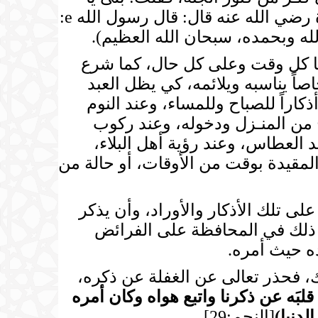
رسول الله قال: لا حول ولا قوة إلا بالله). رواه الشيخان، ولهما أيضاً عن أبي هريرة رضي الله عنه قال: قال رسول الله e:
له وبحمده، سبحان الله العظيم).
بها كل وقت وعلى كل حال، كما شرع
صاً يناسبه ويلائمه، كي يظل العبد
اراً للصباح وللمساء، وعند النوم
 من المنـزل ودخوله، وعند ركوب
 العطاس، وعند رؤية أهل البلاء،
المقيدة بوقت من الأوقات، أو حالة من
ى تلك الأذكار والأوراد، وأن يذكر
ر أثر ذلك في المحافظة على الفرائض
ده حيث أمره.
لك، فحذر تعالى عن الغفلة عن ذكره،
قلبَه عن ذكرنا واتبع هواه وكان أمره
لدنيا
)
[النجم:29].