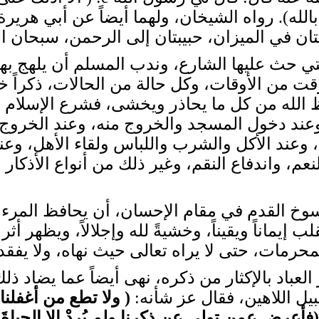
تان في الميزان، حبيبتان إلى الرحمن، سبحان ال
لتي حث عليها الشارع، وندب المسلم أن يلهج 
قت من الأوقات، وكل حالة من الحالات، ذكراً خا
 الله من كل ما يحاذر ويخشى، فشرع الإسلام أذك
وعند دخول المسجد والخروج منه، وعند الخروج
 وعند الأكل والشرب واللباس ولقاء الأهل، وعند
م، واندفاع النقم، وغير ذلك من أنواع الأذكار 
وخ القدم في مقام الإحسان، أن يحافظ المرء عل
القلب إيماناً ويقيناً، وخشيةً لله وإجلالاً، ويظه
حرمات، حتى لا يراه تعالى حيث نهاه، ولا يفق
لعباد بالإكثار من ذكره، نهى أيضاً عما يضاد ذ
يل اللاهين، فقال عز شأنه:
(
ولا تطع من أغفلنا 
(
فأعرض عمن تولى عن ذكرنا ولم يُرِدْ إلا الحياةَ ا