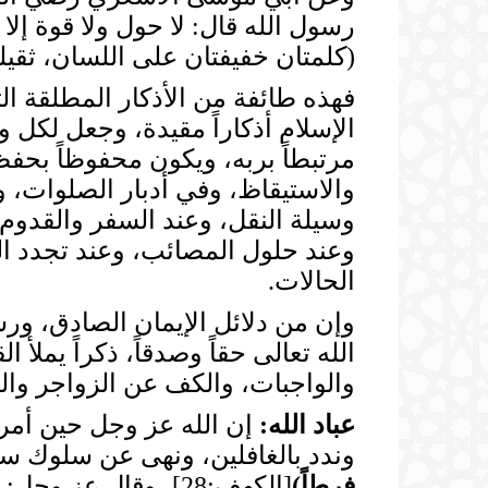
(كلمتان خفيفتان على اللسان، ثقيل
فهذه طائفة من الأذكار المطلقة ا
الإسلام أذكاراً مقيدة، وجعل لكل و
مرتبطاً بربه، ويكون محفوظاً بحفظ
والاستيقاظ، وفي أدبار الصلوات، 
وسيلة النقل، وعند السفر والقدوم،
وعند حلول المصائب، وعند تجدد النع
الحالات.
وإن من دلائل الإيمان الصادق، ورس
الله تعالى حقاً وصدقاً، ذكراً يملأ 
والواجبات، والكف عن الزواجر والم
عباد الله:
إن الله عز وجل حين أمر ا
وندد بالغافلين، ونهى عن سلوك سب
فرطاً
)
[الكهف:28]، وقال عز وجل: