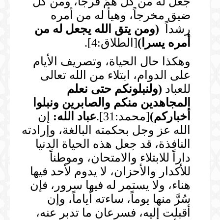
جعل له من كل همِّ فرجاً، ومن كل
ضيق مخرجاً، وهيأ له من أمره
رشداً
(
ومن يتق الله يجعل له من
أمره يسرا
)
[الطلاق:4].
وهكذا حال الحياة، وتصريف الأيام
على الدوام، ابتلاء من الله تعالى
للعباد
(
ولنبلونكم حتى نعلم
المجاهدين منكم والصابرين ونبلوا
أخباركم
)
[محمد:31].
عباد الله:
إن
الله عز وجل بحكمته البالغة، وإرادته
النافذة، قد جعل هذه الحياة الدنيا
داراً للابتلاء والامتحان، وموطناً
للأكدار والأحزان، لا يدوم لأحد فيها
هناء، ولا يستمر له فيها سرور، فإن
سُرَّ منها يوماً، ساءته أياماً، وإن
أقبلت إليه، فسرعان ما تدبر عنه،