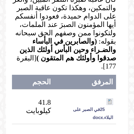
والتمكين، وهكذا تكون عاقبة الصبر
على الدوام حميدة، فعودوا أنفسكم
أيها المؤمنون الصبرَ عند الملمات،
ولتكونوا ممن وصفهم الحق سبحانه
بقوله:
(
والصابرين في البأساء
والضـراء وحين البأس أولئك الذين
صدقوا وأولئك هم المتقون
)
[البقرة
177].
المرفق
الحجم
41.8
25في الصبر على
كيلوبايت
البلاء.docx