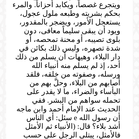
ويتجرع غصصاً، ويكابد أحزاناً. والمرء
بحكم بشريته وطبعه ملول عجول،
يستعجل الأمور، ويضجر بالمقدور،
ويود أن يبقى سليماً معافى، دون
بلوى تصيبه، أو محنة تمحصه، أو
شدة تصهره، وليس ذلك بكائن في
دار البلاء، وهيهات أن يسلم من ذلك
أحد، إذ لم يسلم منه أنبياء الله
ورسله، وصفوته من خلقه، فلقد
أصابهم من البلاء، وحلَّ بهم من
البأساء والضراء، ما لا يقدر على
تحمله سواهم من البشر. ففي
الحديث عند الإمام أحمد وابن ماجه
أن رسول الله e سئل: أي الناس
أشد بلاء؟ قال: (الأنبياء ثم الأمثل
فالأمثل، يبتلى الرجل على حسب