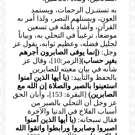
به تستنـزل الرحمات، ويستمد
العون، ويستلهم النصر، ولذا أمر به
القرآن، وأشاد بأهله في تسعين
موضعاً، ترغيباً في التحلي به، وبياناً
لجليل فضله، وعظيم ثوابه، يقول عز
وجل:
(
إنما يوفى الصابرون أجرهم
بغير
حساب
)
[الزمر:10]، وقال عز
شأنه في بيان معيته للصابرين
بالحفظ والتأييد:
(
يا أيها الذين آمنوا
استعينوا بالصبر والصلاة إن الله مع
الصابرين
)
[البقرة: 153]، وأبان الحق
عز وجل أن التحلي بالصبر من
أسباب الفلاح في الدنيا والآخرة
فقال سبحانه:
(
يا أيها الذين آمنوا
اصبروا وصابروا ورابطوا واتقوا الله