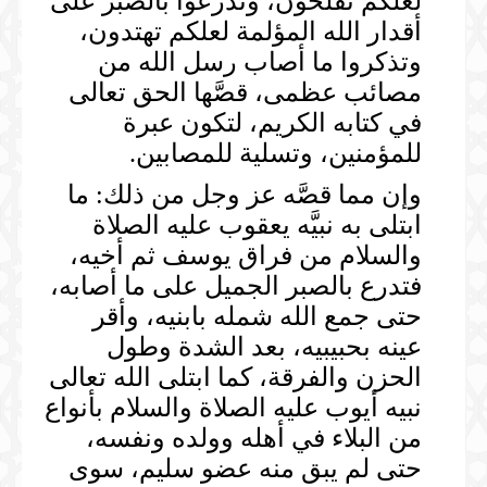
لعلكم تفلحون، وتدرعوا بالصبر على
أقدار الله المؤلمة لعلكم تهتدون،
وتذكروا ما أصاب رسل الله من
مصائب عظمى، قصَّها الحق تعالى
في كتابه الكريم، لتكون عبرة
للمؤمنين، وتسلية للمصابين.
وإن مما قصَّه عز وجل من ذلك: ما
ابتلى به نبيَّه يعقوب عليه الصلاة
والسلام من فراق يوسف ثم أخيه،
فتدرع بالصبر الجميل على ما أصابه،
حتى جمع الله شمله بابنيه، وأقر
عينه بحبيبيه، بعد الشدة وطول
الحزن والفرقة، كما ابتلى الله تعالى
نبيه أيوب عليه الصلاة والسلام بأنواع
من البلاء في أهله وولده ونفسه،
حتى لم يبق منه عضو سليم، سوى