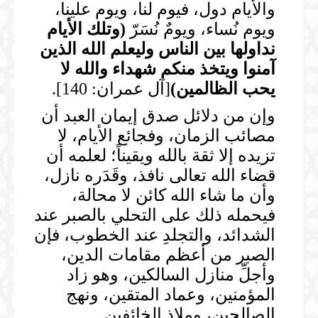
والأيام دول، فيوم لنا، ويوم علينا،
ويوم نُساء، ويومٌ نُسَرّ
(
وتلك الأيام
نداولها بين الناس
وليعلم الله الذين
آمنوا ويتخذ منكم شهداء والله لا
يحب الظالمين
)
[آل عمران: 140].
وإن من دلائل صدق إيمان العبد أن
مصائب الزمان، وفجائع الأيام، لا
تزيده إلا ثقة بالله ويقيناً؛ لعلمه أن
قضاء الله تعالى نافذ، وقَدَره نازل،
وأن ما شاء الله كائن لا محالة،
فيحمله ذلك على التحلي بالصبر عند
الشدائد، والتجلدِ عند الخطوب، فإن
الصبر من أعظم مقامات الدين،
وأجلِّ منازل السالكين، وهو زاد
المؤمنين، وعماد المتقين، ونهج
الصالحين، وملاذ الخائفين.