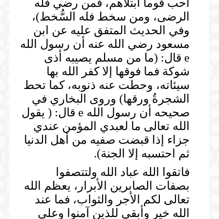
أحب قوماً ابتلاهم، فمن رضي فله
الرضى، ومن سخط فله السُّخط)،
وفي الحديث المتفق عليه عن ابن
مسعود رضي الله عنه أن رسول الله
e قال: (ما من مسلم يصيبه أذى
شوكة فما فوقها إلا كفر الله بها
سيئاته، وحطت عنه ذنوبه، كما تحط
الشجرةُ ورقها) وروى البخاري في
صحيحه أن رسول الله e قال: ( يقول
الله تعالى ما لعبدي المؤمن عندي
جزاء إذا قبضت صفيه من أهل الدنيا
ثم احتسبه إلا الجنة).
فاتقوا الله عباد الله ولتتصفوا
بصفات الصابرين الأبرار، يعظم الله
تعالى لكم الأجر والثواب، فما عند
الله خير وأبقى للذين آمنوا وعلى