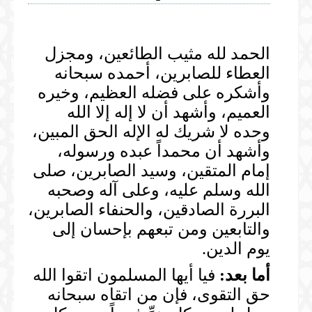
المكتبة المرئية
الخطب
المكتبة الصوتية
الحمد لله مثيب الطائعين، ومجزل
الصلوات
العطاء للصابرين، أحمده سبحانه
الخطب
المحاضرات
وأشكره على فضله العظيم، وخيره
الدروس
العميم، وأشهد أن لا إله إلا الله
المحاضرات
وحده لا شريك له الإله الحق المبين،
وأشهد أن محمداً عبده ورسوله،
إمام المتقين، وسيد الصابرين، صلى
الله وسلم عليه، وعلى آله وصحبه
البررة الصادقين، والحنفاء الصابرين،
والتابعين ومن تبعهم بإحسان إلى
يوم الدين.
أما بعد:
فيا أيها المسلمون اتقوا الله
حق التقوى، فإن من اتقاه سبحانه