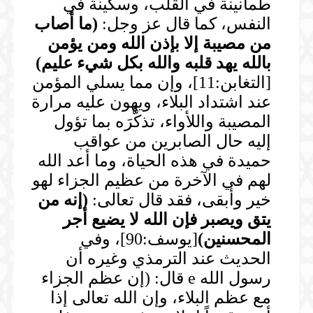
طمأنينة في القلب، وسكينة في
النفس، كما قال عز وجل:
(
ما أصاب
من مصيبة إلا بإذن الله ومن يؤمن
بالله يهد قلبه والله بكل شيء عليم
)
[التغابن:11]، وإن مما يسلي المؤمن
عند اشتداد البلاء، ويهون عليه مرارة
المصيبة واللأواء، تذكُّرَه بما تؤول
إليه حال الصابرين من عواقب
حميدة في هذه الحياة، وما أعد الله
لهم في الآخرة من عظيم الجزاء لهو
خير وأبقى، فقد قال تعالى:
(
إنه من
يتق ويصبر فإن الله لا يضيع أجر
المحسنين
)
[يوسف:90]، وفي
الحديث عند الترمذي وغيره أن
رسول الله e قال: (إن عظم الجزاء
مع عظم البلاء، وإن الله تعالى إذا