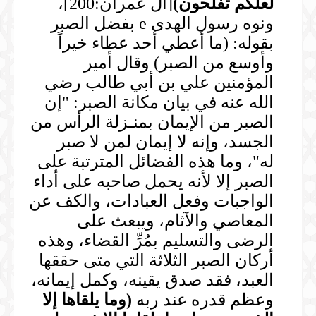
لعلكم تفلحون
)
[آل عمران:200]،
ونوه رسول الهدى e بفضل الصبر
بقوله: (ما أعطي أحد عطاء خيراً
وأوسع من الصبر) وقال أمير
المؤمنين علي بن أبي طالب رضي
الله عنه في بيان مكانة الصبر: "إن
الصبر من الإيمان بمنـزلة الرأس من
الجسد، وإنه لا إيمان لمن لا صبر
له"، وما هذه الفضائل المترتبة على
الصبر إلا لأنه يحمل صاحبه على أداء
الواجبات وفعل العبادات، والكف عن
المعاصي والآثام، ويبعث على
الرضى والتسليم بمُرِّ القضاء، وهذه
أركان الصبر الثلاثة التي متى حققها
العبد، فقد صدق يقينه، وكمل إيمانه،
وعظم قدره عند ربه
(
وما يلقاها إلا