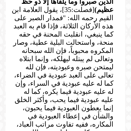
الذين
صبروا وما يلقاها إلا ذو حظ
عظيم
)
[فصلت:35]، يقول العلامة ابن
القيم رحمه الله: "فمدار الصبر على
هذه الأركان الثلاثة، فإذا قام به العبد
كما ينبغي، انقلبت المحنة في حقه
منحة، واستحالت البلية عطية، وصار
المكروه محبوباً، فإن الله سبحانه
وتعالى لم يبتله ليهلكه، وإنما ابتلاه
ليمتحن صبره وعبوديته، فإن لله
تعالى على العبد عبودية في الضراء،
كما له عليه عبودية في السراء، وإن
له عليه عبودية فيما يكره، كما له
عليه عبودية فيما يحب، وأكثر الخلق
إنما يعطون العبودية فيما يحبون،
والشأن في إعطاء العبودية في
المكاره، ففيه تفاوت مراتب العباد،