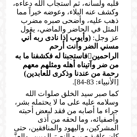
قلبه ولسانه، ثم استجاب الله دعاءه،
وكشف عنه البلاء، وعوضه خيراً مما
ذهب عليه، وأضحى صبره مضرب
المثل في الحاضر والماضي، يقول
عز وجل:
(
وأيوب إذا نادى ربه أني
مسني الضر وأنت أرحم
الراحمين

فاستجبنا له فكشفنا ما به
من ضر وآتيناه أهله ومثلهم معهم
رحمة من عندنا وذكرى للعابدين
)
[الأنبياء: 83-84].
كما صبر سيد الخلق صلوات الله
وسلامه عليه على ما لا يحتمله بشر،
جراء ما أصابه من فقد لبعض أحبته
وأصفيائه، وما لحقه من أذى
المشركين، واليهود والمنافقين، حتى
كان عاقبة صبره النصرَ المبين، والعزَّ