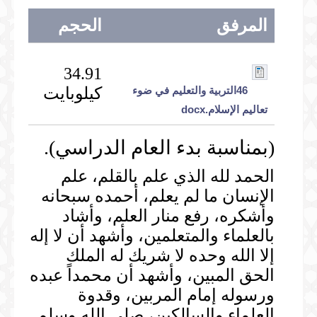
المرفق
الحجم
34.91
كيلوبايت
46التربية والتعليم في ضوء
تعاليم الإسلام.docx
(بمناسبة بدء العام الدراسي).
الحمد لله الذي علم بالقلم، علم
الإنسان ما لم يعلم، أحمده سبحانه
وأشكره، رفع منار العلم، وأشاد
بالعلماء والمتعلمين، وأشهد أن لا إله
إلا الله وحده لا شريك له الملك
الحق المبين، وأشهد أن محمداً عبده
ورسوله إمام المربين، وقدوة
العلماء والسالكين، صلى الله وسلم