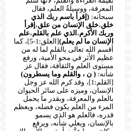
بقيمة القراءة والقلم، لأنها سُلَّمُ
المعرفة، ووسيلةُ العلم، فقال
سبحانه:
(
إقرأ باسم ربك الذي
خلق
،
خلق الإنسان من علق
،
إقرأ
وربك الأكرم
،
الذي علم بالقلم
،
علم
الإنسان ما لم يعلم
)
[العلق:1-5]، كما
أقسم الله تعالى بالقلم لما له من
عظيم الأثر في محو الأمية، ورفع
مستوى العلم والثقافة، فقال عز
شأنه:
(
ن ، والقلم وما يسطرون
)
[القلم:1]، وقد كرم الله عز وجل
الإنسان، وميزه على سائر الحيوان
بالعلم والمعرفة، وبقدر ما يحمل
المرء من العلم يكون فضله، ويعظم
قدره، فالعلم هو الذي يسمو
بالإنسان، ويعلي شأنه، ويرفع