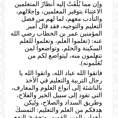
وإن مما يُلْفَتُ إليه أنظارُ المتعلمين
الاعتناءَ بتوقير المعلمين، وإجلالهم،
والتأدب معهم، لما لهم من فضل
التعليم والتوجيه، فقد قال أمير
المؤمنين عمر بن الخطاب رضي الله
عنه: (تعلموا العلم، وتعلموا للعلم
السكينة والحلم، وتواضعوا لمن
تتعلمون منه، ليتواضع لكم من
تُعَلِّمونه).
فاتقوا الله عباد الله، واتقوا الله يا
رجال التربية والتعليم في الأخذ
بالناشئة إلى أنواع العلوم والمعارف،
التي تقود إلى سبيل الخير والفلاح،
وطريق السداد والصلاح، وليكن
هدفكم من العلم والتعليم: التمسكَ
بأهداب الدين القويم، وتحقيقَ النفع