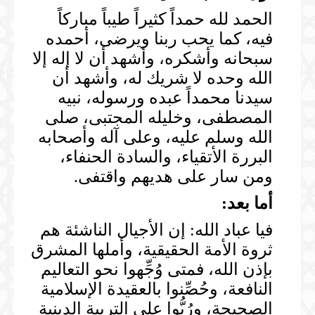
الحمد لله حمداً كثيراً طيباً مباركاً
فيه، كما يحب ربنا ويرضى، أحمده
سبحانه وأشكره، وأشهد أن لا إله إلا
الله وحده لا شريك له، وأشهد أن
سيدنا محمداً عبده ورسوله، نبيه
المصطفى، وخليله المجتبى، صلى
الله وسلم عليه، وعلى آله وأصحابه
البررة الأتقياء، والسادة الحنفاء،
ومن سار على هديهم واقتفى.
أما بعد:
فيا عباد الله: إن الأجيال الناشئة هم
ثروة الأمة الحقيقية، وأملها المشرق
بإذن الله، فمتى وُجِّهوا نحو التعاليم
النافعة، وحُصِّنوا بالعقيدة الإسلامية
الصحيحة، ورُبُّوا على التربية الدينية