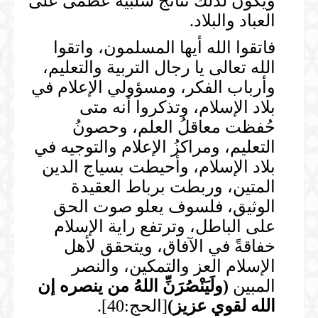
ويكون لذلك نتائج سلبية عظمى على
العباد والبلاد.
فاتقوا الله أيها المسلمون، واتقوا
الله تعالى يا رجال التربية والتعليم،
وأرباب الفكر، ومسؤولي الإعلام في
بلاد الإسلام، وتذكروا أنه متى
حُفظت معاقلُ العلم، وحصونُ
التعليم، ومراكزُ الإعلام والتوجيه في
بلاد الإسلام، وأحيطت بسياج الدين
المتين، وربطت برباط العقيدة
الوثيق، فلسوف يعلو صوت الحق
على الباطل، وترتفع راية الإسلام
خفاقةً في الآفاق، ويتحقق لأهل
الإسلام العز والتمكين، والنصر
المبين
(
ولَيَنْصُرَنِّ اللهُ من ينصره إن
الله لقوي عزيز
)
[الحج:40].