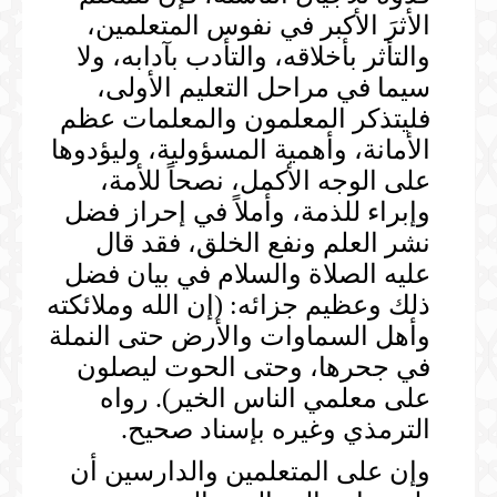
الأثرَ الأكبر في نفوس المتعلمين،
والتأثر بأخلاقه، والتأدب بآدابه، ولا
سيما في مراحل التعليم الأولى،
فليتذكر المعلمون والمعلمات عظم
الأمانة، وأهمية المسؤولية، وليؤدوها
على الوجه الأكمل، نصحاً للأمة،
وإبراء للذمة، وأملاً في إحراز فضل
نشر العلم ونفع الخلق، فقد قال
عليه الصلاة والسلام في بيان فضل
ذلك وعظيم جزائه: (إن الله وملائكته
وأهل السماوات والأرض حتى النملة
في جحرها، وحتى الحوت ليصلون
على معلمي الناس الخير). رواه
الترمذي وغيره بإسناد صحيح.
وإن على المتعلمين والدارسين أن