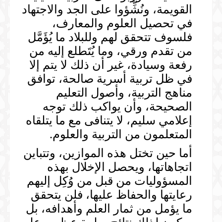
القويمة، ونُشِّؤوا على الجد والاجتهاد
في تحصيل العلوم والمعارف،
فلسوف تتحقق لهم وللبلاد ما يُؤَمَّل
من تقدم ورقي، وما يُتَطلع إليه من
رفعة وسيادة، غير أن ذلك لا يتم إلا
في ظل تربية أسرية صالحة، توافق
مناهج التربية، وأصول التعليم
الصحيحة، وأن يواكب ذلك توجه
إعلامي سليم، لا يتنافى مع ما يتلقاه
المتعلمون من التربية والعلوم.
أما حين تختل هذه الموازين، وتتباين
اتجاهاتها، ويحصل الإخلال بهذه
المسؤوليات من قبل من وُكِل إليهم
رعايتها والحفاظ عليها، فلن يتحقق
ما يؤمل من ثمار العلم وأهدافه، بل