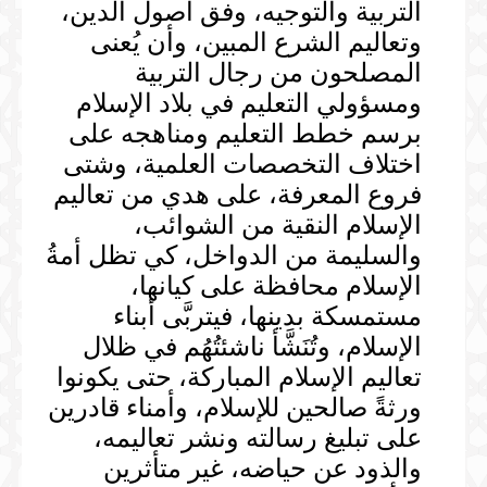
التربية والتوجيه، وفق أصول الدين،
وتعاليم الشرع المبين، وأن يُعنى
المصلحون من رجال التربية
ومسؤولي التعليم في بلاد الإسلام
برسم خطط التعليم ومناهجه على
اختلاف التخصصات العلمية، وشتى
فروع المعرفة، على هدي من تعاليم
الإسلام النقية من الشوائب،
والسليمة من الدواخل، كي تظل أمةُ
الإسلام محافظة على كيانها،
مستمسكة بدينها، فيتربَّى أبناء
الإسلام، وتُنَشَّأ ناشئتُهُم في ظلال
تعاليم الإسلام المباركة، حتى يكونوا
ورثةً صالحين للإسلام، وأمناء قادرين
على تبليغ رسالته ونشر تعاليمه،
والذود عن حياضه، غير متأثرين