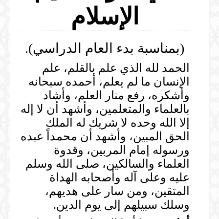
الإسلام
المكتبة المرئية
الخطب
المكتبة الصوتية
الصلوات
(بمناسبة بدء العام الدراسي).
الخطب
المحاضرات
الحمد لله الذي علم بالقلم، علم
الدروس
الإنسان ما لم يعلم، أحمده سبحانه
المحاضرات
وأشكره، رفع منار العلم، وأشاد
بالعلماء والمتعلمين، وأشهد أن لا إله
إلا الله وحده لا شريك له الملك
الحق المبين، وأشهد أن محمداً عبده
ورسوله إمام المربين، وقدوة
العلماء والسالكين، صلى الله وسلم
عليه وعلى آله وأصحابه الهداة
المتقين، ومن سار على هديهم،
وسلك سبيلهم إلى يوم الدين.