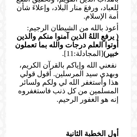
للعباد، ورفعَ منار البلاد، وإعلاءَ شأن
أمة الإسلام.
أعوذ بالله من الشيطان الرجيم:
(
يرفعِ اللهُ الذين آمنوا منكم والذين
أوتوا العلم درجات والله بما تعملون
خبير
)
[المجادلة:11].
نفعني الله وإياكم بالقرآن الكريم،
وبهدي سيد المرسلين. أقول قولي
هذا وأستغفر الله لي ولكم ولسائر
المسلمين من كل ذنب فاستغفروه
إنه هو الغفور الرحيم.
أول الخطبة الثانية