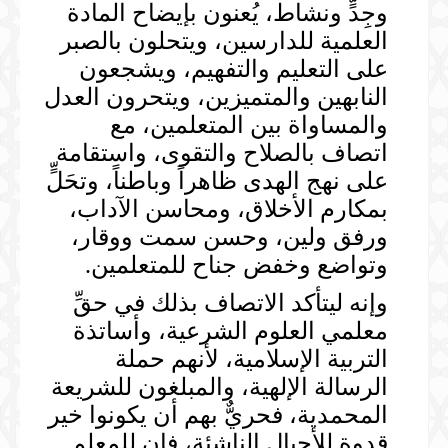
وجِدٍّ ونشاط، يُعنون بإيضاح المادة
العلمية للدارسين، ويتحلون بالصبر
على التعليم والتفهيم، ويشجعون
النابهين والمتميزين، ويتحرون العدل
والمساواة بين المتعلمين، مع
اتصاف بالصلاح والتقوى، واستقامة
على نهج الهدى ظاهراً وباطناً، وتحَلٍّ
بمكارم الأخلاق، ومحاسن الآداب،
ورفق ولين، وحسن سمت ووقار،
وتواضع وخفض جناح للمتعلمين.
وإنه ليتأكد الاتصاف بذلك في حقِّ
معلمي العلوم الشرعية، وأساتذة
التربية الإسلامية، لأنهم حملة
الرسالة الإلهية، والمبلغون للشريعة
المحمدية، فحريٌّ بهم أن يكونوا خير
قدوة للأجيال الناشئة، فإن للمعلم