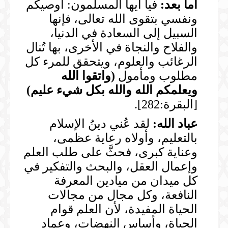
أما بعد:
فيا أيها المسلمون: أوصيكم
ونفسي بتقوى الله تعالى، فإنها
السبيل إلى السعادة في الدنيا،
والفلاح والنجاة في الأخرى، بها تُنال
الرغائب والعلوم، ويتحقق للمرء كل
مطلوب ومأمول
(
واتقوا الله
ويعلمكم الله والله بكل شيء عليم
)
[البقرة:282].
عباد الله:
لقد عُني دينُ الإسلام
بالتعليم، وأولاه رعاية عظمى،
وعناية كبرى، فحثَّ على طلب العلم
وإعمال العقل، والبحث والتفكير في
كل ميدان من ميادين المعرفة
النافعة، وكل مجال من مجالات
الحياة المفيدة، لأن العلم قوام
الحياة، وأساس النهضات، وعماد