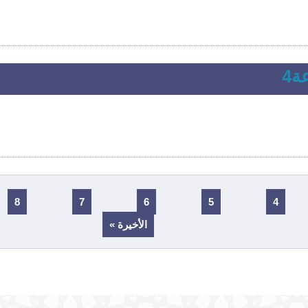
ة4
8
7
6
5
4
الأخيرة »