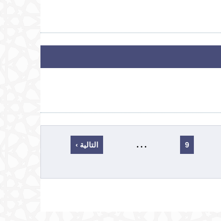
…
9
التالية ›