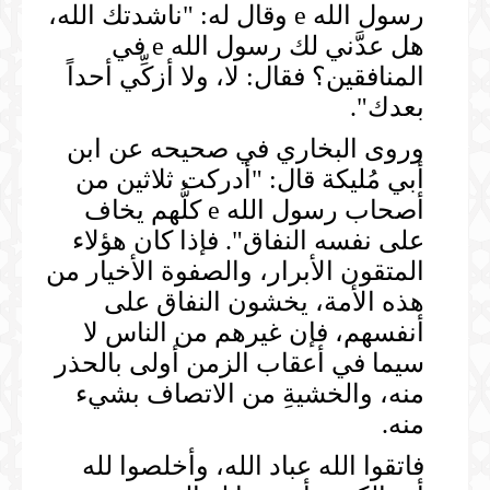
رسول الله e وقال له: "ناشدتك الله،
هل عدَّني لك رسول الله e في
المنافقين؟ فقال: لا، ولا أزكِّي أحداً
بعدك".
وروى البخاري في صحيحه عن ابن
أبي مُليكة قال: "أدركت ثلاثين من
أصحاب رسول الله e كلُّهم يخاف
على نفسه النفاق". فإذا كان هؤلاء
المتقون الأبرار، والصفوة الأخيار من
هذه الأمة، يخشون النفاق على
أنفسهم، فإن غيرهم من الناس لا
سيما في أعقاب الزمن أولى بالحذر
منه، والخشيةِ من الاتصاف بشيء
منه.
فاتقوا الله عباد الله، وأخلصوا لله