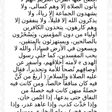
يأتون الصلاة إلا وهم كسالى، ولا
يشهدون الجماعة إلا رياءً، ولا
يذكرون الله إلا قليلاً، ولا ينفقون إلا
وهم كارهون، يتخذون الكافرين
أولياء من دون المؤمنين، ويَسْخَرُون
بالصالحين، ويستهزئون بالمتقين،
ويسعون في الأرض فساداً، والله لا
يحب المفسدين، كما جلَّى رسول
الهدى e لأمته أخلاقَهم، وأسفر عن
أوصافِهم نُصحاً للأمة وتحذيراً، فقال
عليه الصلاة والسلام: ( أربعٌ من كُنَّ
فيه كان منافقاً خالصاً، ومن كانت فيه
خصلةٌ منهن كانت فيه خصلةٌ من
النفاق حتى يدعها، إذا ائتُمن خان،
وإذا حَدَّث كذب، وإذا عاهد غدر، وإذا
خاصم فجر). رواه البخاري ومسلم،