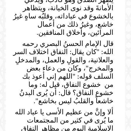
الأمانةَ وقد نوى الخيانة، ويتظاهر
بالخشوع في عباداته، وقلبُه ساهٍ غيرُ
خاشع، وغيرُ ذلك من أعمال
المرائين، وأخلاق المنافقين.
قال الإمام الحسنُ البصري رحمه
الله: "كان يقال: النفاق اختلاف السر
والعلانية، والقولِ والعمل، والمدخلِ
والمخرج"، وكان من دعاء بعض
السلف قوله: "اللهم إني أعوذ بك
من خشوع النفاق، قيل له: وما
خشوع النفاق؟ قال: أن يُرى البدنُ
خاشعاً والقلبُ ليس بخاشع".
ألا وإنَّ من عظيم الأسى يا عباد الله
ما يُرى في كثير من المجتمعات
الإسلامية اليوم من مظاهر النفاق