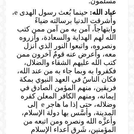
مسلمون.
عباد الله:
حينما بُعث رسول الهدى e،
وأشرقت الدنيا برسالته ضياءً
وابتهاجاً، آمن به من آمن ممن كتب
الله لهم الهداية والسعادة، وآزروه
ونصروه، واتبعوا النور الذي أنزل
معه، وأعرض عنه قومٌ آخرون ممن
كتب الله عليهم الشقاء والضلال،
فكفروا به وبما جاء به من عند الله،
فكان الناسُ في العهد النبوي بمكة
فريقين، منهم المؤمن الصادق في
إيمانه، ومنهم الكافر المعلن كفره
وضلاله، حتى إذا ما هاجر e إلى
المدينة، وأسَّس بها دولة الإسلام،
وأعزَّه الله ونصره ومن اتبعه من
المؤمنين، شَرِق أعداء الإسلام