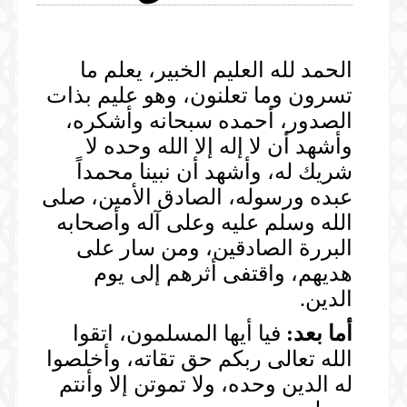
المكتبة المرئية
الخطب
المكتبة الصوتية
الحمد لله العليم الخبير، يعلم ما
الصلوات
تسرون وما تعلنون، وهو عليم بذات
الخطب
المحاضرات
الصدور، أحمده سبحانه وأشكره،
الدروس
وأشهد أن لا إله إلا الله وحده لا
المحاضرات
شريك له، وأشهد أن نبينا محمداً
عبده ورسوله، الصادق الأمين، صلى
الله وسلم عليه وعلى آله وأصحابه
البررة الصادقين، ومن سار على
هديهم، واقتفى أثرهم إلى يوم
الدين.
أما بعد:
فيا أيها المسلمون، اتقوا
الله تعالى ربكم حق تقاته، وأخلصوا
له الدين وحده، ولا تموتن إلا وأنتم