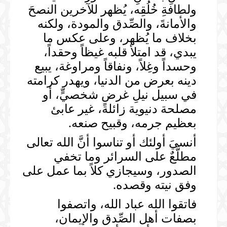
ولطافةِ خُلُقِه، يُظهر للآخرين النصحَ
والأمانةَ، والصِّدق والمودة، ولكنه
بخلاف ما يُظهر، وعلى عكس ما
يبدي، قد امتلأ قلبه غيظاً وحقداً،
وحسداً وغِلاً، ونفاقاً ومراوغة، يبيع
دينه بعرض من الدنيا، ويهدر كرامته
في سبيل نيلِ غرضٍ شخصيٍّ، أو
مصلحة دنيوية زائلة، غير عابئ
بعظيم جرمه، وقبيح صنعه.
أنسيَ أولئك أو تناسوا أنَّ الله تعالى
مطلَّعٌ على السرائر وما تخفي
الصدور، وسيجازي كلاً بما عمل على
وفق نيته وقصده.
فاتقوا الله عباد الله، واتصفوا
بصفات أهل الصِّدق والإيمان،