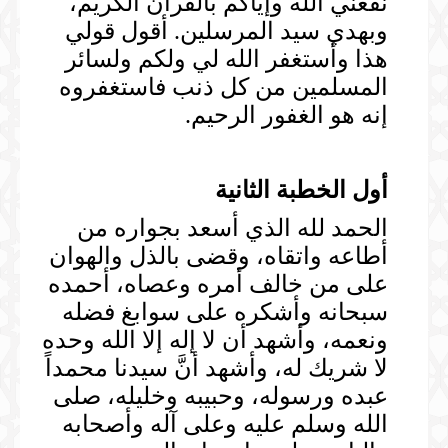
نفعني الله وإياكم بالقرآن الكريم،
وبهدي سيد المرسلين. أقول قولي
هذا وأستغفر الله لي ولكم ولسائر
المسلمين من كل ذنب فاستغفروه
إنه هو الغفور الرحيم.
أول الخطبة الثانية
الحمد لله الذي أسعد بجواره من
أطاعه واتقاه، وقضى بالذل والهوان
على من خالف أمره وعصاه، أحمده
سبحانه وأشكره على سوابغ فضله
ونعمه، وأشهد أن لا إله إلا الله وحده
لا شريك له، وأشهد أنَّ سيدنا محمداً
عبده ورسوله، وحبيبه وخليله، صلى
الله وسلم عليه وعلى آله وأصحابه