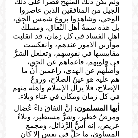
ولم يكن ذلك المنهجُ قصراً على ذلك
الجيل من المنافقين الذين عاصروا
الوحي، وشاهدوا بزوغ شمس الحق،
بل هذه سمةُ أهل النِّفاق، ومسلكُ
أهلِ الفساد في كل زمان، قد انقلبت
موازين الأمور عندهم، وانعكست
مقاييسها في نفوسهم، وتغلغل الشرُّ
في قلوبهم، فأعماهم عن الحق،
وأضلَّهم عن الهدى، زاعمين أنَّ ما
هم عليه هو عينُ الصلاح، وروحُ
الإصلاح، فلا يزال الإسلام وأهله منهم
في كل زمان ومكان في عناء وبلاء.
أيها المسلمون:
إنَّ النفاقَ داءٌ عُضال
ومرضٌ خطير، وشرٌّ مستطير، وبلاءٌ
عريض، إنه أُسُّ الرَّذائل، ومجمع
المساوئ، ما حلَّ في نفس إلا كان