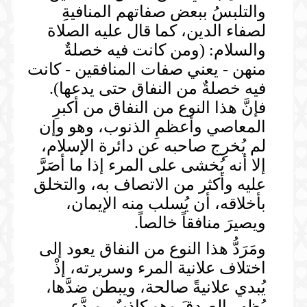
والتلبسُ ببعض صفاتهم المنافيةِ
لصفاء الدين، كما قال عليه الصلاة
والسلام: (ومن كانت فيه خصلةٌ
منهن - يعني صفات المنافقين - كانت
فيه خصلةٌ من النفاق حتى يدعها).
فإنَّ هذا النوع من النفاق من أكبرِ
المعاصي وأعظمِ الذنوب، وهو وإن
لم يُخرِج صاحبه عن دائرة الإسلام،
إلا أنه يُخشى على المرء إذا ما أصَرَّ
عليه وأكثر من الاتصاف به، والتخلق
بأخلاقه، أن يُسلب منه الإيمان،
ويصيرَ منافقاً خالصاً.
ومَرَدُّ هذا النوع من النفاق يعود إلى
اختلاف علانية المرء وسريرته، إذْ
يُبدي علانيةً صالحة، ويبطن ضدَّها،
يُظهر الصدقَ وهو كاذبٌ، ويدَّعي