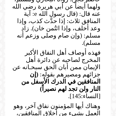
ولهما أيضاً عن أبي هريرة رضي الله
عنه قال: (قال رسول الله e: آية
المنافق ثلاث: إذا حدَّث كذب، وإذا
وعد أخلف، وإذا ائتُمن خان). زاد
مسلم: (وإن صام وصلى وزعم أنه
مسلم).
فهذه أوصاف أهل النفاق الأكبر
المخرج لصاحبه عن دائرة أهل
الإيمان ممن أبان الحق سبحـانه عن
جزائهم ومصيرهم بقوله:
(
إن
المنافقين في الدرك الأسفل من
النار ولن تجد لهم نصيراً
)
[النساء:145].
وهناك أيها المؤمنون نفاق آخر، وهو
العمل بشيء من أخلاق المنافقين،