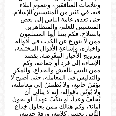
وعلامات المنافقين، وعمومِ البلاء
فيه، في كثير من المنتسبين للإسلام،
حتى تعدى عامة الناس إلى بعض
المنتسبين للعلم، والمتظاهرين
بالصلاح، فكم بيننا أيها المسلمون
ممن لا يتورع عن الكذب في أقواله
وأخباره، وإشاعةِ الأقوال المختلَقة،
وترويجِ الأخبار المغْرِضة، بقصد
الإساءة إلى فرد أو جماعة، وكم
ممن تلبس بالغش والخداع، والمكرِ
والتدليس في المعاملة، حتى أصبح لا
يؤمَنُ جانبه، ولا يُطمئنُ إلى معاملته،
ولا يُوثَق بأقواله، إنه لا يبالي أن
يُخلفَ وعداً، أو ينكُثَ عهداً، أو يخونَ
أمانة، وكم هنالك ممن يحاول خِداع
النَّاسِ بحسنِ كلامه، ورقة حديثه،