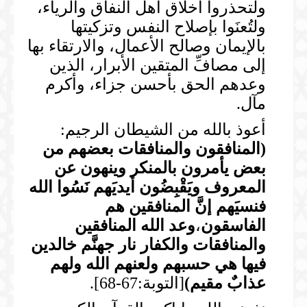
ولتحذروا أخلاق أهل النفاق والرياء،
ولتُعنَوا بإصلاح النفس وتزكيتها
بالإيمان وصالح الأعمال، والارتقاء بها
إلى مصافِّ المتقين الأبرار، الذين
وعدهم الحق بأحسن جزاء، وأكرم
مآل.
أعوذ بالله من الشيطان الرجيم:
(
المنافقون والمنافقات بعضهم من
بعض يأمرون بالمنكر وينهون عن
المعروف ويَقْبِضُون أيديَهم نَسُوا الله
فنسيَهم إنَّ المنافقين هم
الفاسقون
،
وعد الله المنافقين
والمنافقات والكفار نار جهنَّم خالدين
فيها هي حسبهم ولعنهم الله ولهم
عذابٌ مقيم
)
[التوبة:67-68].