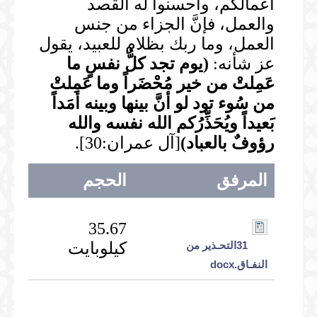
أعمالكم، وأحسنوا له القصد
والعمل، فإنَّ الجزاء من جنس
العمل، وما ربك بظلام للعبيد، يقول
عز شأنه:
(
يوم تجد كلُّ نفسٍ ما
عَمِلتْ من خير مُحْضَراً وما عَمِلتْ
من سُوء تود لو أنَّ بينها وبينه أمَداً
بَعيداً ويُحَذِّرُكم الله نفسه والله
رؤوفٌ بالعباد
)
[آل عمران:30].
المرفق
الحجم
35.67
31التحـذير من
كيلوبايت
النفـاق.docx