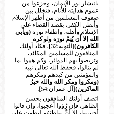
بانتشار نور الإيمان، وجزعوا من
عموم هدايته للأنام، فتخلل بين
صفوف المسلمين من أظهر الإسلام
وأبطن الكفر، بقصد القضاء على
الإسلام وأهله، وإطفاء نوره
(
ويأبى
الله إلا أن يُتِمَّ نورَه ولو كره
الكافرون
)
[التوبة:32]، فكاد أولئك
المنافقون للمسلمين المكائد،
وتربصوا بهم الدوائر، وكم هموا بما
لم ينالوا، فحفظ الله تعالى نبيه
والمؤمنين من كيدهم ومكرهم
(
ومكروا ومكر الله والله خيرُ
الماكرين
)
[آل عمران:54].
اتصف أولئك المنافقون بحسن
الظاهر، فإن رُؤوا أعجبوا، وإن قالوا
أحسنوا، إلا أنَّ بواطِنَهُم انطوت على