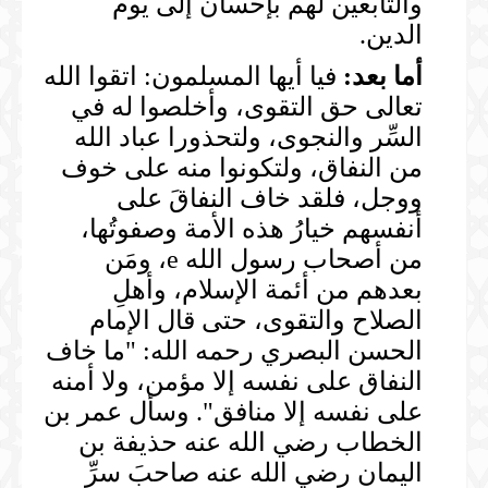
والتابعين لهم بإحسان إلى يوم
الدين.
أما بعد:
فيا أيها المسلمون: اتقوا الله
تعالى حق التقوى، وأخلصوا له في
السِّر والنجوى، ولتحذورا عباد الله
من النفاق، ولتكونوا منه على خوف
ووجل، فلقد خاف النفاقَ على
أنفسهم خيارُ هذه الأمة وصفوتُها،
من أصحاب رسول الله e، ومَن
بعدهم من أئمة الإسلام، وأهلِ
الصلاح والتقوى، حتى قال الإمام
الحسن البصري رحمه الله: "ما خاف
النفاق على نفسه إلا مؤمن، ولا أمنه
على نفسه إلا منافق". وسأل عمر بن
الخطاب رضي الله عنه حذيفة بن
اليمان رضي الله عنه صاحبَ سرِّ