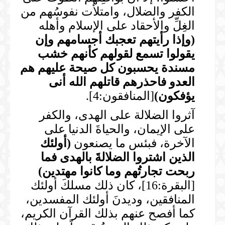
الكفر والضلال، وامتلأت نفوسُهم من
الغِلِّ والأحقاد على الإسلام وأهله
(
وإذا رأيتهم تعجبك أجسامهم وإن
يقولوا تسمع لقولهم كأنهم خشب
مسندة يحسبون كل صيحة عليهم هم
العدو فاحذرهم قاتلهم الله أنى
يؤفكون
)
[المنافقون:4].
آثروا الضلالة على الهدى، والكفر
على الإيمان، والحياةَ الدنيا على
الآخرة، فبئس ما يصنعون
(
أولئك
الذين اشتروا الضلالةَ بالهدى فما
ربحت تجارتُهم وما كانوا مهتدين
)
[البقرة:16]، كان ذلك مسلكَ أولئك
المنافقين، وديدنَ أولئك المفسدين،
كما أفصح عنهم بذلك القرآن الكريم،