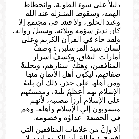
دليلاً على سوء الطوية، وانحطاط
الهمة، وسقوط المنـزلة عند الله
وعند الخلق، ولا فشا في مجتمع إلا
كان نذيرَ شؤمه وبلائه، وسبيلَ زواله،
ولقد جاء في القرآن الكريم وعلى
لسان سيد المرسلين e وصفُ
أمارات النفاق، وكشفُ أسرار
المنافقين، وهتكُ أستارهم، وتجليةُ
صفاتهم، ليكون أهل الإيمان منها
ومن أهلها على حذر، ذلك أن بليةَ
الإسلام بهم أعظمُ بلية، ومصيبتَهم
على الإسلام أرزأُ مصيبة، لأنهم
منسوبون إلى الإسلام وأهله، وهم
في الحقيقة أعداؤه وخصومه.
ألا وإنَّ من علامات المنافقين التي
أفصح عنها القرآن الكريم أنهم لا